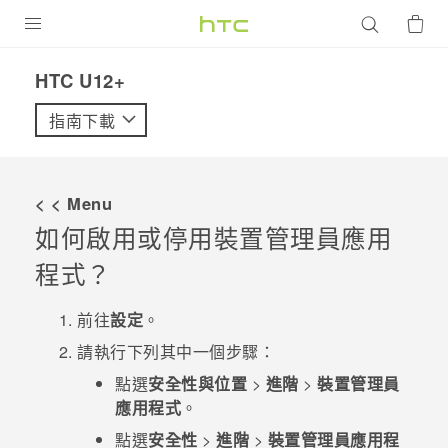
產品
HTC U12+‎
VIVE
指南下載
G REIGNS
智慧型手機
< < Menu
配件
如何啟用或停用裝置管理員應用
程式？
VIVERSE
優惠專區
前往
設定
。
請執行下列其中一個步驟：
焦點訊息
銷售門市
點選
安全性與位置
>
進階
>
裝置管理員
校園專案
銷售通路
支援服務
應用程式
。
企業採購
點選
安全性
>
進階
>
裝置管理員應用程
VIVELAND