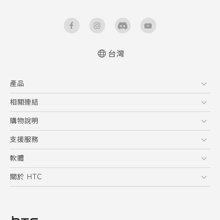
台灣
快速入門手冊
產品
使用手冊
5G
相關連結
智慧型手機
HTC Research
購物說明
配件
購物須知
支援服務
VIVE
訂單管理
到府收送維修服務
軟體
付款方式
服務中心資訊
應用程式
關於 HTC
售後服務
客戶服務佈告欄
手機功能
ESG
常見問題
產品有限保固說明
相機工具
新聞稿