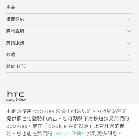
快速入門手冊
產品
使用手冊
5G
相關連結
智慧型手機
HTC Research
購物說明
配件
購物須知
支援服務
VIVE
訂單管理
到府收送維修服務
軟體
付款方式
服務中心資訊
應用程式
關於 HTC
售後服務
客戶服務佈告欄
手機功能
ESG
常見問題
產品有限保固說明
相機工具
新聞稿
HTC Sync Manager
投資人
加入 HTC
本網站使用 cookies 來優化網站功能、分析網站效能、
© 2011-2026 HTC Corporation
隱私權政策
提供個性化體驗和廣告。您可點擊下方按鈕接受我們的
HTC 法律文件
產品安全性
cookies，或在「Cookie 喜好設定」上管理您的偏
宏達國際電子股份有限公司 | 統一編號16003518
好。您也能在我們的
Cookie 政策
中找到更多訊息。
Cookie