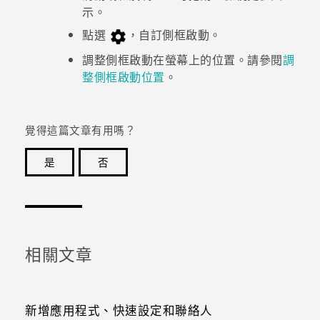
示。
點選
，自訂
側框啟動
。
調整
側框啟動
在螢幕上的位置。請參閱
調
整側框啟動位置
。
覺得這篇文章有用嗎？
是
否
感謝您！您的意見回報可協助他人查看最實用的資訊。
相關文章
新增應用程式、快速設定和聯絡人