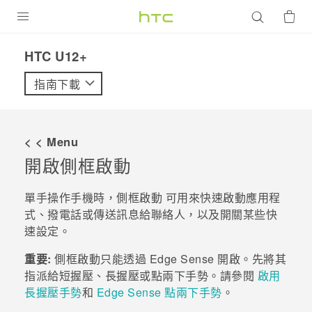
產品
HTC U12+‎
VIVE
指南下載
G REIGNS
智慧型手機
< < Menu
配件
開啟
側框啟動
VIVERSE
單手操作手機時，
側框啟動
可用來快速啟動應用程
式、撥電話或傳送訊息給聯絡人，以及開關某些快
優惠專區
速設定。
焦點訊息
銷售門市
重要:
側框啟動
只能透過
Edge Sense
開啟。先將其
校園專案
指派給短握壓、長握壓或點兩下手勢。請參閱
啟用
銷售通路
支援服務
長握壓手勢
和
Edge Sense 點兩下手勢
。
企業採購
VIVELAND