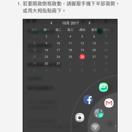
若要開啟
側框啟動
，請握壓手機下半部兩側，
或用大拇指點兩下。
登入