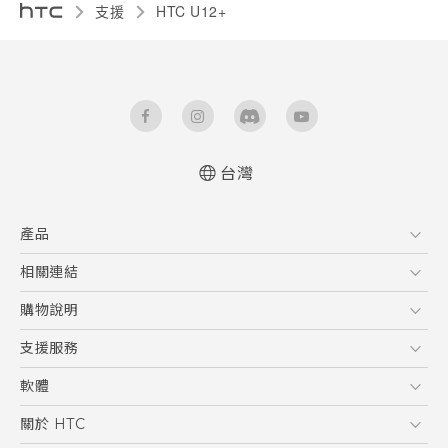
支援
HTC U12+‎
台灣
快速入門手冊
產品
使用手冊
5G
相關連結
智慧型手機
HTC Research
購物說明
配件
購物須知
支援服務
VIVE
訂單管理
到府收送維修服務
軟體
付款方式
服務中心資訊
應用程式
關於 HTC
售後服務
客戶服務佈告欄