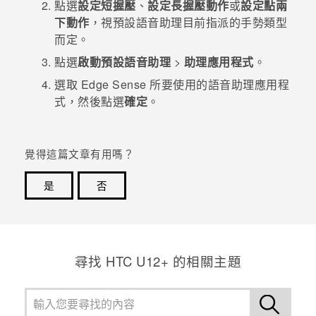
點選
設定短握壓
、
設定長握壓動作
或
設定點兩
下動作
，視預設語音助理目前指派的手勢類型
登入
而定。
點選
啟動預設語音助理
>
助理應用程式
。
選取
Edge Sense
所要使用的語音助理應用程
式，然後點選
確定
。
覺得這篇文章有用嗎？
是
否
感謝您！您的意見回報可協助他人查看最實用的資訊。
尋找 HTC U12+ 的相關主題