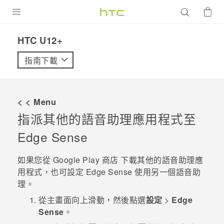
產品
HTC U12+‎
VIVE
指南下載
G REIGNS
智慧型手機
< < Menu
配件
指派其他的語音助理應用程式至
Edge Sense
VIVERSE
優惠專區
如果您從
Google Play 商店
下載其他的語音助理應
用程式，也可設定
Edge Sense
使用另一個語音助
焦點訊息
銷售門市
理。
校園專案
從
主畫面
向上滑動，然後點選
設定
>
Edge
銷售通路
支援服務
Sense
。
企業採購
VIVELAND