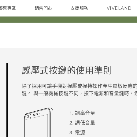
優惠專區
銷售門市
支援服務
VIVELAND
焦點訊息
智慧型手機
校園專案
銷售通路
配件
企業採購
感壓式按鍵的使用準則
除了採用可讓手機對握壓或握持操作產生靈敏反應
鍵。 與一般機械按鍵不同，按下
電源
和
音量
鍵時，
調高音量
調低音量
電源