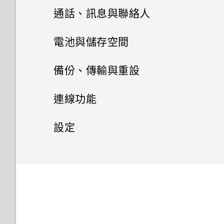
進階相機功能
啟動列
變更主畫面
Google 相簿
HTC 相機
從 Google Play 商店安裝應用
通話、訊息與聯絡人
休眠模式
程式更新
拍照和錄影
設定您專屬 HTC USonic 耳機
新增主畫面小工具
安裝及移除應用程式
選擇場景
設定主畫面桌布
選擇拍攝模式
手機通話功能
Google 相簿功能介紹
電池與儲存空間
鎖定螢幕
適用於喇叭的 HTC BoomSound
使用應用程式
以 3D Audio 或高解析度音訊錄
新增主畫面捷徑
手動調整相機設定
簡訊與多媒體簡訊
從 Google Play 商店取得應用
變更預設字型大小
縮放
檢視相片及影片
電池
使用智慧搜尋撥號
備份、傳輸與重設
認識手機設定
影
程式
HTC 應用程式
調整音量和音效設定
聯絡人
存取應用程式
分類小工具面板和啟動列上的應
拍攝 RAW 相片
儲存空間
傳送簡訊 (SMS)
快速調整相片曝光
編輯相片
撥打分機號碼
傳輸
延長電池使用時間的提示
使用快速設定
連線功能
用程式
從網路下載應用程式
Boost+
變更來電鈴聲
排列應用程式
聯絡人清單
相機應用程式如何拍攝 RAW 相
傳送多媒體訊息 (MMS)
備份與重設
釋放儲存空間
拍攝相片
美化 RAW 相片
隱藏手機號碼
使用省電功能
網際網路連線
從舊手機取得內容的方法
重新啟動 HTC U12+‍ (軟體重
設定
移動主畫面項目
片？
解除安裝應用程式
設)
HTC BlinkFeed
變更通知音效
應用程式捷徑
新增新的聯絡人
傳送群組訊息
儲存空間類型
無線分享
拍攝連續的相片
備份 HTC U12+‍
剪輯影片
快速撥號
極致省電模式
從 Android 手機傳輸內容
一般設定
開啟或關閉數據連線
移除主畫面項目
拍攝全景相片
動作手勢
HTC 主題
切換最近使用的應用程式
編輯聯絡人的資訊
轉寄訊息
我該將記憶卡當作可移除式或內
使用自拍計時器拍照
備份聯絡人與訊息
安全性設定
變更慢動作影片的播放速度
HTC Connect 是什麼？
撥打訊息、電子郵件或日曆活動
顯示電池百分比
取得聯絡人及其他內容的其他方
管理數據使用量
零打擾模式
拍攝全景自拍
部儲存空間使用呢？
中的電話號碼
法
Motion Launch 手勢啟動
HTC Sense Companion
同時使用兩個應用程式
聯繫聯絡人
將訊息移到受保護的收件匣
如何拍出更棒相片的小提示
重設網路設定
編輯高動態縮時攝影影片
開啟或關閉藍牙
為 nano SIM 卡指派 PIN 碼
查看電池用量
Wi-Fi 連線
開啟或關閉位置設定
拍攝超廣角全景自拍照
將記憶卡設為內部儲存空間
收到來電
在手機和電腦之間傳送相片、影
通知
郵件
使用子母畫面
匯入或複製聯絡人