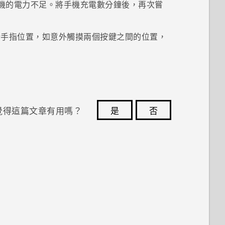
機的電力不足。將手機充電數分鐘後，再次嘗
錯手指位置，如意外觸摸兩個按鍵之間的位置，
覺得這篇文章有用嗎？
是
否
您的意見回報可協助他人查看最實用的資訊。