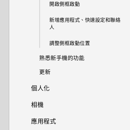
開啟側框啟動
新增應用程式、快速設定和聯絡
人
調整側框啟動位置
熟悉新手機的功能
更新
按鍵列
個人化
軟體與應用程式更新
使用單手模式
主畫面配置與字型
相機
安裝軟體更新
擷取螢幕截圖的方法
小工具與捷徑
拍照和錄影
新增或移除小工具面板
應用程式
安裝應用程式更新
HTC Sense 主畫面
音效