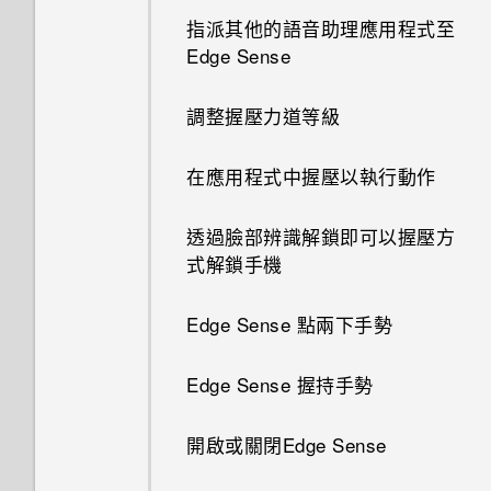
指紋辨識器
序號？
要求我輸入密碼以解密手機？
清楚且聲音分明的影片？
如何無法在 Google Play Music
指派其他的語音助理應用程式至
中播放 WMA 音樂檔？
Edge Sense
選擇要用於數據連線的 nano
如何啟用或停用裝置管理員應用
我認為麥克風壞了。我該怎麼
SIM 卡
程式？
做？
調整握壓力道等級
使用雙網路管理員管理 nano
如何關閉使用 TouchPal 鍵盤輸
能否變更手機上系統的字型樣式
在應用程式中握壓以執行動作
SIM 卡
入時的震動？
和大小？
透過臉部辨識解鎖即可以握壓方
防水和防塵
有未讀取的通知時，不斷重複發
如何將喜愛的歌曲或音樂設為鈴
式解鎖手機
出聲音和震動。要如何停止？
聲？
Edge Sense 點兩下手勢
如何關閉擷取畫面時的快門聲？
Edge Sense 握持手勢
相片看起來模糊不清嗎？以下有
一些拍照秘訣
開啟或關閉Edge Sense