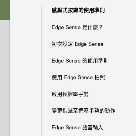
解除鎖定？
USB Type-C 接頭與舊手機上的
音訊、顯示和相機
其他部分？
如何將檔案與資料夾複製或移到
micro USB 接頭有何不同？
感壓式按鍵的使用準則
插入 nano SIM 卡和 microSD
Edge Sense 2
記憶卡？
為何我的手機無法使用指紋喚醒
應用程式
卡
為何手機反應緩慢且靜止不動？
為何在 HTC U12+‍ 上使用舊款
或解除鎖定？
手機無法開機時該怎麼做？
Edge Sense 是什麼？
的 HTC USB Type-C 耳機時會
雙相機
如何檢視 USB 隨身碟內的檔案
無線與網路
為何說出「OK Google」無法啟
使用保護殼
出現雜音？
為何手機會自動關機？
與資料夾？
忘記了螢幕鎖定密碼、PIN 碼或
如何使用硬體按鍵重新啟動手
初次設定 Edge Sense
動 Google Assistant？
豐富的音效
設定與其他
圖形該怎麼辦？
機？
手機能在找不到 Wi-Fi 或訊號
為電池充電
為何無法在 HTC 手機上使用我
手機異常過熱或溫度過高時該怎
如何備份相片及影片？
太弱時自動切換至行動網路嗎？
Edge Sense 的使用準則
為何手機上的應用程式會當機並
自己的數位式 3.5mm 耳機轉接
麼辦？
如何使用尋找我的裝置尋找手機
手機裝入車用套件或自拍棒時常
如果手機不斷重新啟動或無法開
強制關閉？
器？
開啟或關閉手機
如何在手機與電腦之間複製檔
或清除手機資料？
會觸發 Edge Sense，我該怎麼
機進入主畫面，該怎麼辦？
如何將手機的網際網路連線分享
使用 Edge Sense 拍照
如何重新啟動手機以進入安全模
案？
做？
給其他裝置使用？
如何知道我是否安裝了惡意的第
如何在 HTC U12+‍ 上播放完整
式？
初次設定手機
何謂智慧鎖及如何使用？
手機無法充電時該怎麼做？
三方應用程式？
18:9 長寬比的 YouTube 影片？
啟用長握壓手勢
我之前曾使用 HTC 備份。為何
我能將 Micro SIM 卡剪小為
我透過藍牙傳送了一些檔案到電
如何從通知面板中移除顯示特定
新增社交網路、電子郵件帳號等
手機現在未內建 HTC 備份？
Nano SIM 卡以裝入 HTC 裝置
為何手機設定螢幕鎖密碼後仍不
腦。檔案存到哪裡去了？
為何電池電力消耗如此快速？
如何設定預設的簡訊應用程式？
Motion Launch 手勢啟動沒有作
變更指派至握壓手勢的動作
應用程式正在背景中執行的通
內嗎？
會鎖住？
用。我該怎麼做？
知？
設定臉部辨識解鎖
能否使用 Wi-Fi 直連 與其他手
如何將電信業者的存取點名稱新
如何節省電池電力？
如何啟用開發人員選項？
Edge Sense 語音輸入
機分享媒體檔？
如何找出手機的 IMEI/MEID 和
為何重新開啟或開啟手機時出現
增至手機？
如何利用聽覺焦點錄下遠方主體