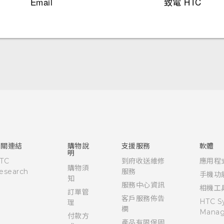
Email
致電 HTC
快速入門手冊
使用手冊
相關連結
購物說
支援服務
軟體
明
TC
到府收送維修
應用程
購物須
esearch
服務
手機功
知
服務中心資訊
相機工
訂單管
客戶服務佈告
HTC S
理
欄
Manag
付款方
產品有限保固