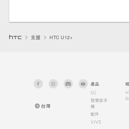
變更顯示語言
手套模式
旅行模式
支援
HTC U12+‎
產品
5G
H
R
智慧型手
台灣
機
配件
VIVE