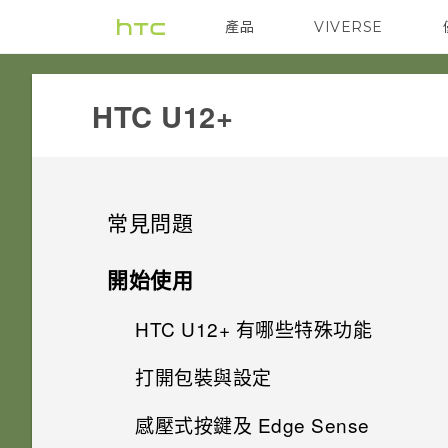
產品
VIVERSE
VIVE
G REIGNS
HTC U12+‎
常見問題
系統效能
開始使用
電源與充電
HTC U12+‍ 有哪些特殊功能
更新手機軟體前該做哪些準備？
安全性
打開包裝與設定
Qualcomm Quick Charge 3.0
手機出狀況時該如何取得協助？
Android 9.0 更新
運作方式？
儲存、備份和傳輸
感壓式按鍵及 Edge Sense
為何我的手機無法使用臉部辨識
HTC U12+‍ 概觀
如何在手機上測試音訊、顯示和
與手機互動的全新體驗