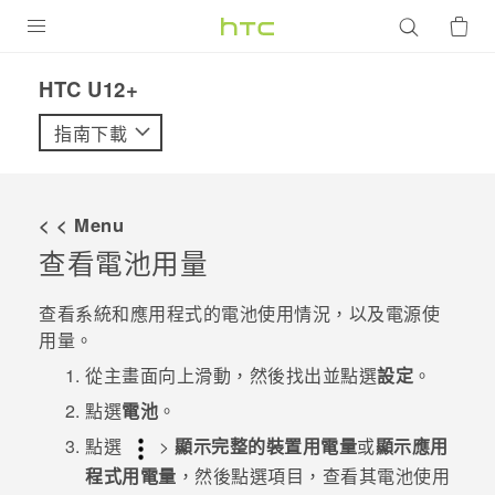
產品
HTC U12+‎
VIVE
指南下載
G REIGNS
智慧型手機
< < Menu
配件
查看電池用量
VIVERSE
查看系統和應用程式的電池使用情況，以及電源使
用量。
優惠專區
從
主畫面
向上滑動，然後找出並點選
設定
。
焦點訊息
銷售門市
點選
電池
。
校園專案
銷售通路
支援服務
點選
>
顯示完整的裝置用電量
或
顯示應用
程式用電量
，然後點選項目，查看其電池使用
企業採購
VIVELAND