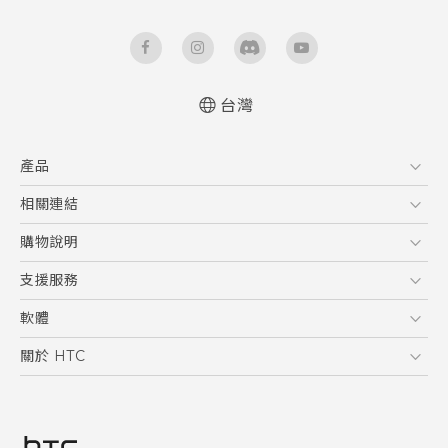
台灣
快速入門手冊
產品
使用手冊
5G
相關連結
智慧型手機
HTC Research
購物說明
配件
購物須知
支援服務
VIVE
訂單管理
到府收送維修服務
軟體
付款方式
服務中心資訊
應用程式
關於 HTC
售後服務
客戶服務佈告欄
手機功能
ESG
常見問題
產品有限保固說明
相機工具
新聞稿
HTC Sync Manager