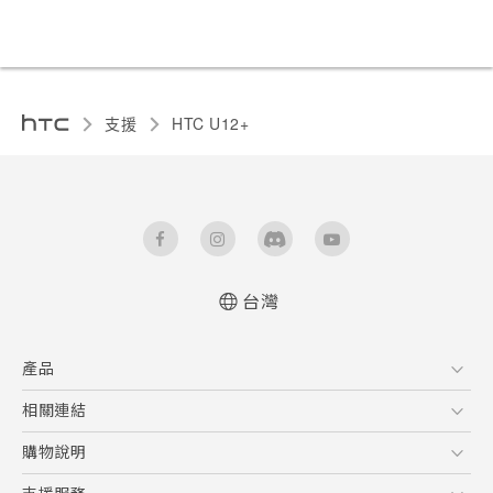
支援
HTC U12+‎
台灣
快速入門手冊
產品
使用手冊
5G
相關連結
智慧型手機
HTC Research
購物說明
配件
購物須知