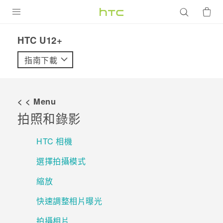
產品
HTC U12+‎
VIVE
指南下載
G REIGNS
智慧型手機
< < Menu
配件
拍照和錄影
VIVERSE
HTC 相機
優惠專區
選擇拍攝模式
焦點訊息
銷售門市
縮放
校園專案
銷售通路
支援服務
快速調整相片曝光
企業採購
拍攝相片
VIVELAND