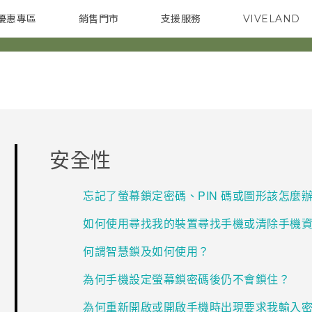
優惠專區
銷售門市
支援服務
VIVELAND
焦點訊息
智慧型手機
校園專案
銷售通路
配件
企業採購
安全性
忘記了螢幕鎖定密碼、PIN 碼或圖形該怎麼
如何使用尋找我的裝置尋找手機或清除手機
何謂智慧鎖及如何使用？
為何手機設定螢幕鎖密碼後仍不會鎖住？
為何重新開啟或開啟手機時出現要求我輸入