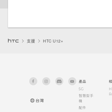
開啟側框啟動
取得協助與疑難排解
變更顯示語言
新增應用程式、快速設定和聯絡
人
手套模式
調整側框啟動位置
旅行模式
支援
HTC U12+‎
產品
5G
H
R
智慧型手
台灣
機
配件