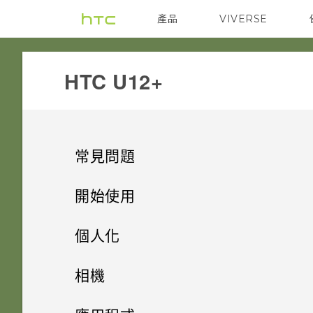
產品
VIVERSE
VIVE
G REIGNS
HTC U12+‎
常見問題
系統效能
開始使用
電源與充電
HTC U12+‍ 有哪些特殊功能
更新手機軟體前該做哪些準備？
個人化
安全性
打開包裝與設定
Qualcomm Quick Charge 3.0
手機出狀況時該如何取得協助？
主畫面配置與字型
Android 9.0 更新
相機
運作方式？
儲存、備份和傳輸
感壓式按鍵及 Edge Sense
為何我的手機無法使用臉部辨識
小工具與捷徑
HTC U12+‍ 概觀
如何在手機上測試音訊、顯示和
與手機互動的全新體驗
拍照和錄影
新增或移除小工具面板