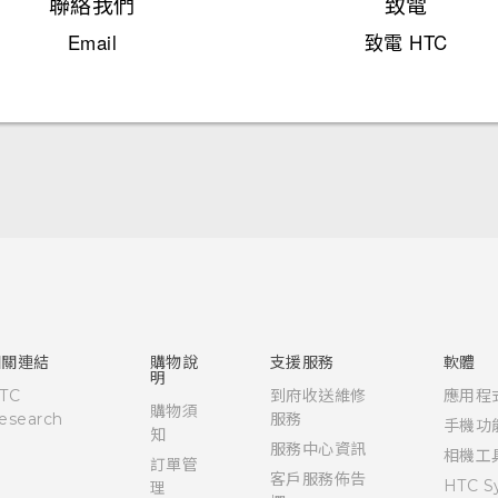
聯絡我們
致電
Email
致電 HTC
快速入門手冊
使用手冊
相關連結
購物說
支援服務
軟體
明
TC
到府收送維修
應用程
購物須
esearch
服務
手機功
知
服務中心資訊
相機工
訂單管
客戶服務佈告
HTC S
理