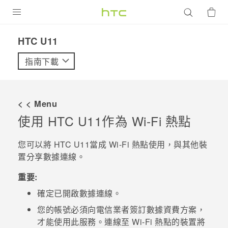
產品
HTC U11‎
VIVE
指南下載
G REIGNS
智慧型手機
< < Menu
配件
使用
HTC U11
作為
Wi-Fi
熱點
VIVERSE
您可以將
HTC U11
當成
Wi-Fi
熱點使用，與其他裝
置分享數據連線。
優惠專區
重要:
焦點訊息
銷售門市
確定已開啟數據連線。
校園專案
銷售通路
支援服務
您的帳號必須向電信業者簽訂數據資費方案，
企業採購
才能使用此服務。連線至
Wi-Fi
熱點的裝置將
VIVELAND