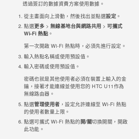
透過簽訂的數據資費方案使用數據。
登入
從
主畫面
向上滑動，然後找出並點選
設定
。
點選
更多
>
無線基地台與網路共用
>
可攜式
Wi-Fi 熱點
。
第一次開啟
Wi-Fi
熱點時，必須先進行設定。
輸入熱點名稱或使用預設值。
輸入密碼或使用預設值。
密碼也就是其他使用者必須在裝置上輸入的金
鑰，接著才能連線並使用您的
HTC U11
作為
無線路由器。
點選
管理使用者
，設定允許連線至
Wi-Fi
熱點
的使用者數量上限。
點選
可攜式 Wi-Fi 熱點
的
開/關
切換開關，開啟
此功能。