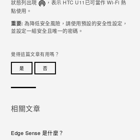
狀態列出現
，表示
HTC U11
已可當作
Wi-Fi
熱
點使用。
重要:
為降低安全風險，請使用預設的安全性設定，
並設定一組安全且唯一的密碼。
覺得這篇文章有用嗎？
是
否
感謝您！您的意見回報可協助他人查看最實用的資訊。
相關文章
Edge Sense 是什麼？