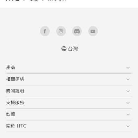
台灣
快速入門手冊
產品
使用手冊
5G
相關連結
智慧型手機
HTC Research
購物說明
配件
購物須知
支援服務
VIVE
訂單管理
到府收送維修服務
軟體
付款方式
服務中心資訊
應用程式
關於 HTC
售後服務
客戶服務佈告欄
手機功能
ESG