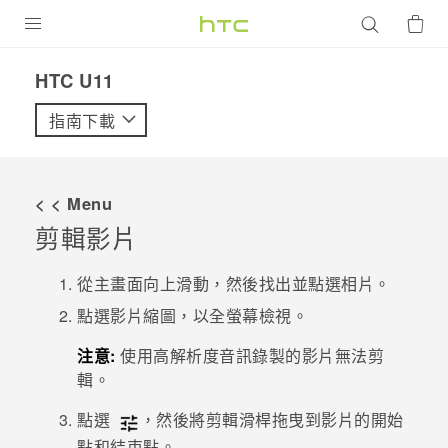
產品
HTC U11‎
VIVE
指南下載
G REIGNS
智慧型手機
< < Menu
配件
剪輯影片
VIVERSE
從主畫面向上滑動，然後找出並點選
相片
。
優惠專區
點選影片縮圖，以全螢幕檢視。
注意:
使用高解析度音訊錄製的影片無法剪
焦點訊息
銷售門市
輯。
校園專案
銷售通路
支援服務
點選
，然後將剪輯滑桿拖曳到影片的開始
企業採購
點和結束點。
VIVELAND