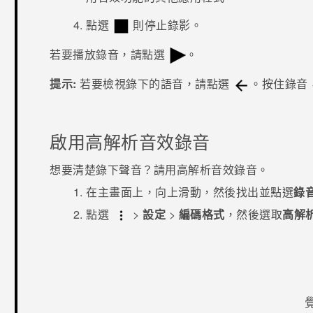
點選
則停止錄影。
若要播放錄音，請點選
。
提示:
若要檢視錄下的語音，請點選
。按住錄音
啟用高解析音效錄音
想要清楚錄下聲音？請用高解析音效錄音。
在
主畫面
上，向上滑動，然後找出並點選
錄
點選
>
設定
>
編碼格式
，然後選取
高解析