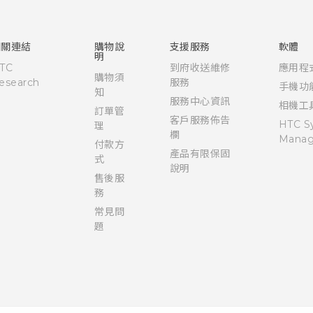
快速入門手冊
使用手冊
相關連結
購物說
支援服務
軟體
明
TC
到府收送維修
應用程
購物須
esearch
服務
手機功
知
服務中心資訊
相機工
訂單管
客戶服務佈告
HTC S
理
欄
Manag
付款方
產品有限保固
式
說明
售後服
務
常見問
題