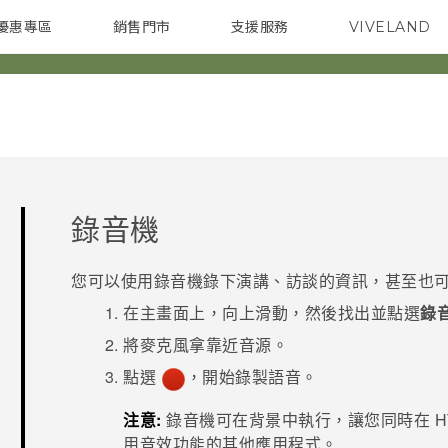
優惠專區
銷售門市
支援服務
VIVELAND
焦點訊息
智慧型手機
校園專案
銷售通路
配件
企業採購
錄音機
您可以使用
錄音機
錄下演講、訪談的資訊，甚至也
在
主畫面
上，向上滑動，然後找出並點選
錄
將麥克風拿靠近音源。
點選
，開始錄製語音。
注意:
錄音機
可在背景中執行，讓您同時在
H
用音效功能的其他應用程式。