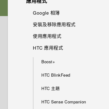
應用程式
或解除鎖定？
USB Type-C 接頭與舊手機上的
音訊、顯示和相機
其他部分？
Edge Sense
如果不再支援 HTC Sync
音效偏好設定
micro USB 接頭有何不同？
HTC Sense 主畫面
卡片固定座
進階相機功能
啟動列
側框啟動
Manager，如何傳輸內容至我的
變更主畫面
Google 相簿
HTC 相機
忘記了螢幕鎖定密碼、PIN 碼或
應用程式
為何手機反應緩慢且靜止不動？
更新
為何在 HTC U11 上使用舊款的
手機？
圖形該怎麼辦？
Edge Sense 是什麼？
手機無法開機時該怎麼做？
休眠模式
調整音量和音效設定
Nano SIM 卡
HTC USB Type-C 耳機時會出
新增主畫面小工具
安裝及移除應用程式
Pro 手動模式模式使用提示
相機有哪些特殊功能
設定主畫面桌布
選擇拍攝模式
Google 相簿功能介紹
無線與網路
為何說出「OK Google」無法啟
現雜音？
為何手機會自動關機？
如何將檔案與資料夾複製或移到
軟體與應用程式更新
如何使用尋找我的裝置尋找手機
設定 Edge Sense
如何使用硬體按鍵重新啟動手
鎖定螢幕
動 Google Assistant？
變更來電鈴聲
使用應用程式
SD 卡
新增主畫面捷徑
記憶卡？
選擇場景
從 Google Play 商店取得應用
豐富的音效
設定與其他
變更預設字型大小
或清除手機資料？
拍攝相片
檢視相片及影片
機？
手機能在找不到 Wi-Fi 或訊號
為何無法在 HTC U11 上使用我
手機異常過熱或溫度過高時該怎
程式
安裝軟體更新
開啟或關閉Edge Sense
太弱時自動切換至行動網路嗎？
HTC 應用程式
動作手勢
為何手機上的應用程式會當機並
變更通知音效
自己的數位式 3.5mm 耳機轉接
存取應用程式
麼辦？
為電池充電
分類小工具面板和啟動列上的應
如何檢視 USB 隨身碟內的檔案
手動調整相機設定
完全個人專屬
何謂智慧鎖及如何使用？
手機裝入車用套件或自拍棒時常
設定相片品質和大小
編輯相片
如果手機不斷重新啟動或無法開
強制關閉？
器？
用程式
與資料夾？
從網路下載應用程式
安裝應用程式更新
會觸發 Edge Sense，該怎麼
使用 Edge Sense 拍照
機進入主畫面，該怎麼辦？
如何將手機的網際網路連線分享
Boost+
觸控手勢
適用於喇叭的 HTC BoomSound
排列應用程式
如何重新啟動手機以進入安全模
防水和防塵
拍攝 RAW 相片
做？
為何手機設定螢幕鎖密碼後仍不
提示：如何拍出更棒的相片
給其他裝置使用？
美化 RAW 相片
如何知道我是否安裝了惡意的第
為何手機對 Motion Launch 手
式？
移動主畫面項目
如何備份相片及影片？
解除安裝應用程式
從 Google Play 商店安裝應用
會鎖住？
變更握壓手機時的執行動作
手機無法充電時該怎麼做？
三方應用程式？
勢啟動手勢沒有反應？
HTC BlinkFeed
認識手機設定
設定您專屬 HTC USonic 耳機
應用程式捷徑
切換手機開關
程式更新
相機應用程式如何拍攝 RAW 相
如何讓硬體按鍵持續開啟背光？
以 3D Audio 或高解析度音訊錄
我透過藍牙傳送了一些檔案到電
剪輯影片
如何從通知面板中移除顯示特定
移除主畫面項目
如何在手機與電腦之間複製檔
片？
為何重新開啟或開啟手機時出現
影
腦。檔案存到哪裡去了？
啟用進階模式
為何電池電力消耗如此快速？
如何設定預設的簡訊應用程式？
如何利用聽覺焦點錄下遠方主體
HTC 主題
使用快速設定
應用程式正在背景中執行的通
案？
切換最近使用的應用程式
初次設定手機
要求我輸入密碼以解密手機？
我能將 Micro SIM 卡剪小為
變更慢動作影片的播放速度
清楚且聲音分明的影片？
知？
慢動作錄影
Nano SIM 卡以裝入 HTC 裝置
使用 聽覺焦點 錄影
如何將電信業者的存取點名稱新
Edge Sense 語音輸入
如何節省電池電力？
如何啟用開發人員選項？
HTC Sense Companion
擷取手機畫面
我之前曾使用 HTC 備份。為何
同時使用兩個應用程式
新增社交網路、電子郵件帳號等
內嗎？
增至手機？
編輯高動態縮時攝影影片
我認為麥克風壞了。我該怎麼