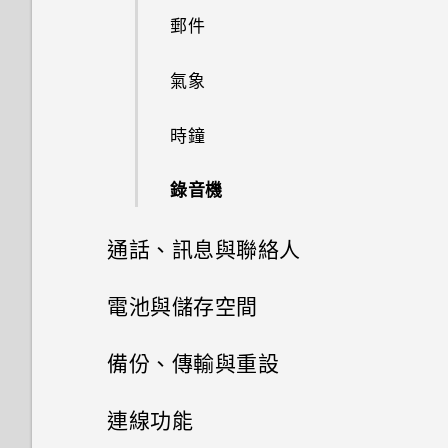
手機現在未內建 HTC 備份？
拍攝高動態縮時攝影影片
自拍
指派其他的語音助理應用程式至
做？
如何無法在 Google Play Music
郵件
旅行模式
使用子母畫面
選擇要用於數據連線的 Nano
如何找出手機的 IMEI/MEID 和
Edge Sense
中播放 WMA 音樂檔？
能否使用 Wi-Fi 直連 與其他手
SIM 卡
序號？
快速調整相片曝光
能否變更手機上系統的字型樣式
氣象
重新啟動 HTC U11 (軟體重設)
機分享媒體檔？
控制應用程式權限
調整握壓力道等級
和大小？
使用雙網路管理員管理 Nano
如何啟用或停用裝置管理員應用
拍攝連續的相片
時鐘
通知
SIM 卡
程式？
設定預設應用程式
在應用程式中握壓以執行動作
如何將喜愛的歌曲或音樂設為鈴
使用HDR 強化
聲？
錄音機
Motion Launch 手勢啟動
指紋辨識器
如何關閉使用 TouchPal 鍵盤輸
設定應用程式連結
指派應用程式動作至握壓手勢
入時的震動？
拍攝全景自拍
如何關閉擷取畫面時的快門聲？
通話、訊息與聯絡人
選取、複製及貼上文字
停用應用程式
指派應用程式動作的範例
有未讀取的通知時，不斷重複發
拍攝超廣角全景自拍照
相片看起來模糊不清嗎？以下有
手機通話功能
出聲音和震動。要如何停止？
輸入文字
電池與儲存空間
一些拍照秘訣
變更應用程式動作
拍攝全景相片
簡訊與多媒體簡訊
電池
使用智慧搜尋撥號
中文輸入
備份、傳輸與重設
開啟側框啟動
聯絡人
儲存空間
傳送簡訊 (SMS)
撥打分機號碼
備份與重設
取得協助與疑難排解
延長電池使用時間的提示
連線功能
新增應用程式、快速設定和聯絡