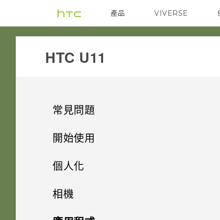
產品
VIVERSE
VIVE
G REIGNS
HTC U11‎
常見問題
系統效能
開始使用
電源與充電
手機上的各種便利功能
更新手機軟體前該做哪些準備？
個人化
安全性
打開包裝與設定
Qualcomm Quick Charge 3.0
手機出狀況時該如何取得協助？
主畫面配置與字型
Android 9.0 更新
相機
運作方式？
儲存、備份和傳輸
熟悉新手機的功能
為何我的手機無法使用指紋喚醒
小工具與捷徑
HTC U11 概觀
如何在手機上測試音訊、顯示和
方便單手操作
拍照和錄影
新增或移除小工具面板