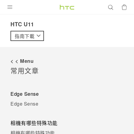
產品
HTC U11
VIVE
指南下載
G REIGNS
智慧型手機
< < Menu
配件
常用文章
VIVERSE
Edge Sense
優惠專區
Edge Sense
焦點訊息
銷售門市
校園專案
銷售通路
支援服務
相機有哪些特殊功能
企業採購
相機有哪些特殊功能
VIVELAND