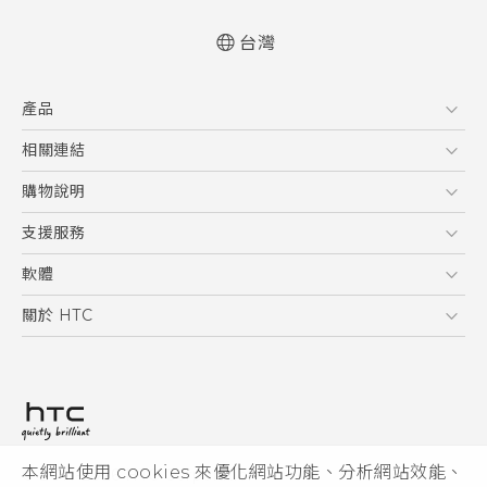
台灣
快速入門手冊
產品
使用手冊
5G
相關連結
智慧型手機
HTC Research
購物說明
配件
購物須知
支援服務
VIVE
訂單管理
到府收送維修服務
軟體
付款方式
服務中心資訊
應用程式
關於 HTC
售後服務
客戶服務佈告欄
手機功能
ESG
常見問題
產品有限保固說明
相機工具
新聞稿
HTC Sync Manager
投資人
加入 HTC
本網站使用 cookies 來優化網站功能、分析網站效能、
© 2011-2026 HTC Corporation