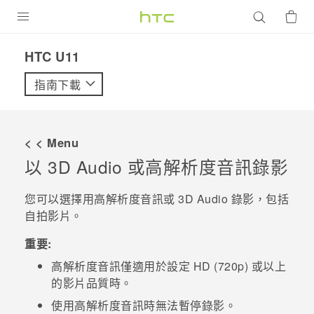
產品
HTC U11‎
VIVE
指南下載
G REIGNS
智慧型手機
< < Menu
配件
以
3D Audio
或高解析度音訊錄影
VIVERSE
您可以選擇用高解析度音訊或
3D Audio
錄影，包括
自拍影片。
優惠專區
重要:
焦點訊息
銷售門市
高解析度音訊僅適用於設定 HD (720p) 或以上
校園專案
銷售通路
支援服務
的影片品質時。
企業採購
使用高解析度音訊時無法暫停錄影。
VIVELAND