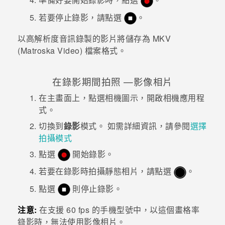
若要停止錄影，請點選
。
以高解析度音訊錄製的影片將儲存為 MKV
(Matroska Video) 檔案格式。
在錄影期間拍照 —
影像相片
在
主畫面
上，點選相機圖示，開啟
相機
應用程
式。
切換到
錄影
模式。
如需詳細資訊，請參閱
選擇
拍攝模式
點選
開始錄影。
若要在錄影時拍攝靜態相片，請點選
。
點選
則停止錄影。
注意:
在支援 60 fps 的手機型號中，以這個畫格率
錄影時，無法使用
影像相片
。