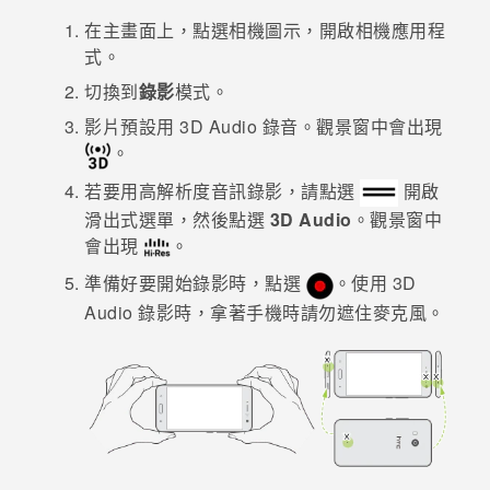
在
主畫面
上，點選相機圖示，開啟
相機
應用程
登入
式。
切換到
錄影
模式。
影片預設用
3D Audio
錄音。觀景窗中會出現
。
若要用高解析度音訊錄影，請點選
開啟
滑出式選單，然後點選
3D Audio
。觀景窗中
會出現
。
準備好要開始錄影時，點選
。
使用
3D
Audio
錄影時，拿著手機時請勿遮住麥克風。