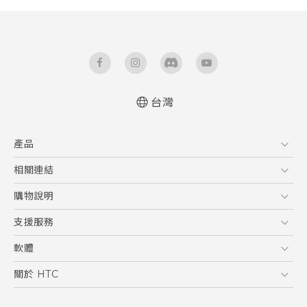
台灣
快速入門手冊
產品
使用手冊
5G
相關連結
智慧型手機
HTC Research
購物說明
配件
購物須知
支援服務
VIVE
訂單管理
到府收送維修服務
軟體
付款方式
服務中心資訊
應用程式
關於 HTC
售後服務
客戶服務佈告欄
手機功能
ESG
常見問題