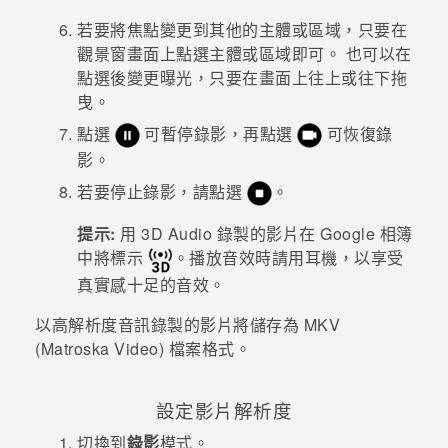
若要將焦點變更到其他的主體或區域，只要在
觀景窗畫面上點選主體或區域即可。
也可以在
點選後變更曝光，只要在畫面上往上或往下拖
曳。
點選
可暫停錄影，再點選
可恢復錄
影。
若要停止錄影，請點選
。
提示:
用
3D Audio
錄製的影片在
Google 相簿
中將標示
。
播放音效時請用耳機，以享受
真實感十足的音效。
以高解析度音訊錄製的影片將儲存為 MKV
(Matroska Video) 檔案格式。
設定影片解析度
切換到
錄影
模式。