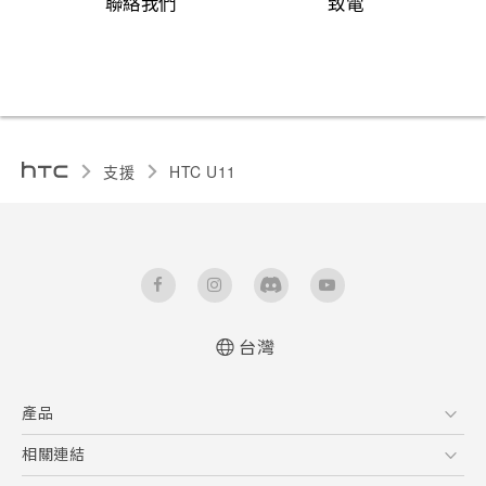
聯絡我們
致電
支援
HTC U11‎
台灣
快速入門手冊
產品
使用手冊
5G
相關連結
智慧型手機