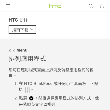
產品
HTC U11‎
VIVE
指南下載
G REIGNS
智慧型手機
< < Menu
配件
排列應用程式
VIVERSE
您可在
應用程式
畫面上排列及調整應用程式的位
置。
優惠專區
在
HTC BlinkFeed
或任何小工具面板上，點
焦點訊息
銷售門市
選
。
校園專案
點選
，然後選擇應用程式的排列方式，像
銷售通路
支援服務
是依照英文字母排列。
企業採購
VIVELAND