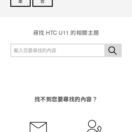
是
否
感謝您！您的意見回報可協助他人查看最實用的資訊。
登入
尋找 HTC U11 的相關主題
找不到您要尋找的內容？