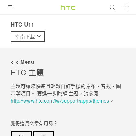
產品
HTC U11‎
VIVE
指南下載
G REIGNS
智慧型手機
< < Menu
配件
HTC
主題
VIVERSE
主題
可讓您快速且輕鬆自訂手機的桌布、音效、圖
示等項目。 要進一步瞭解
主題
，請參閱
優惠專區
http://www.htc.com/tw/support/apps/themes
。
焦點訊息
銷售門市
校園專案
銷售通路
支援服務
覺得這篇文章有用嗎？
企業採購
VIVELAND