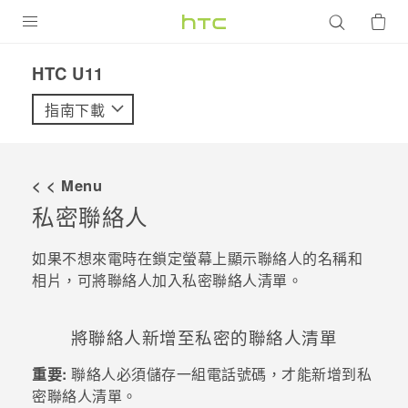
產品
HTC U11‎
VIVE
指南下載
G REIGNS
智慧型手機
< < Menu
配件
私密聯絡人
VIVERSE
如果不想來電時在鎖定螢幕上顯示聯絡人的名稱和
相片，可將聯絡人加入私密聯絡人清單。
優惠專區
焦點訊息
銷售門市
將聯絡人新增至私密的聯絡人清單
校園專案
銷售通路
支援服務
重要:
聯絡人必須儲存一組電話號碼，才能新增到私
企業採購
密聯絡人清單。
VIVELAND