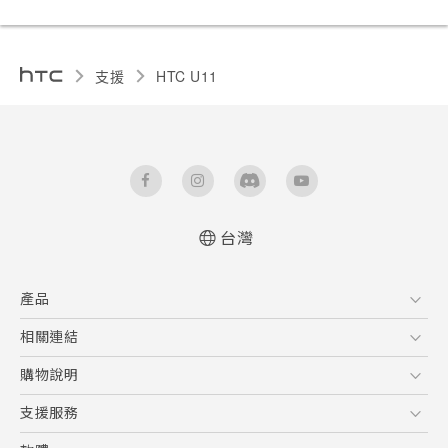
支援
HTC U11‎
台灣
快速入門手冊
產品
使用手冊
5G
相關連結
智慧型手機
HTC Research
購物說明
配件
購物須知
支援服務
VIVE
訂單管理
到府收送維修服務