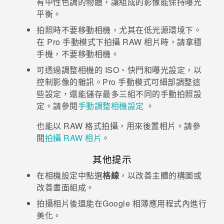
有中性色調的物體，讓組成的影像能保持曝光
平衡。
拍照時不要移動相機，尤其在低光源環境下。
在 Pro 手動模式下拍攝 RAW 相片時，請拿穩
手機，不要移動相機。
可透過調整相機的 ISO、快門和曝光設定，以
控制影像的雜訊。Pro 手動模式可細部調整這
些設定，還能儲存最多三組不同的手動拍照設
定。請參閱
手動調整相機設定
。
也能以 RAW 格式拍攝，用來後置相片。請參
閱
拍攝 RAW 相片
。
其他提示
在
相機
設定中點選
格線
，以改善主體的構圖或
改善畫面組成。
拍攝相片後還能在
Google 相簿
應用程式內進行
美化。