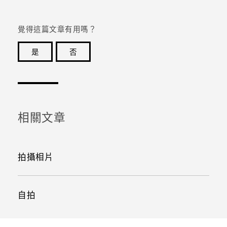
覺得這篇文章有用嗎？
是
否
感謝您！您的意見回報可協助他人查看最實用的資訊。
相關文章
拍攝相片
自拍