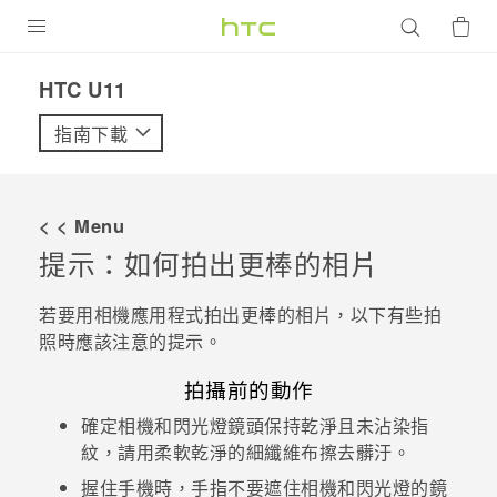
產品
HTC U11‎
VIVE
指南下載
G REIGNS
智慧型手機
< < Menu
配件
提示：如何拍出更棒的相片
VIVERSE
若要用
相機
應用程式拍出更棒的相片，以下有些拍
照時應該注意的提示。
優惠專區
拍攝前的動作
焦點訊息
銷售門市
確定相機和閃光燈鏡頭保持乾淨且未沾染指
校園專案
銷售通路
支援服務
紋，請用柔軟乾淨的細纖維布擦去髒汙。
企業採購
握住手機時，手指不要遮住相機和閃光燈的鏡
VIVELAND