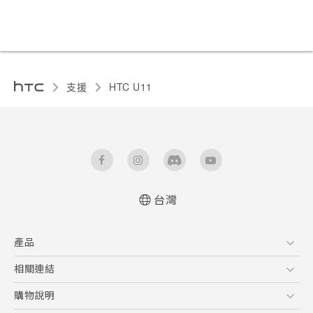
支援
HTC U11‎
台灣
快速入門手冊
產品
使用手冊
5G
相關連結
智慧型手機
HTC Research
購物說明
配件