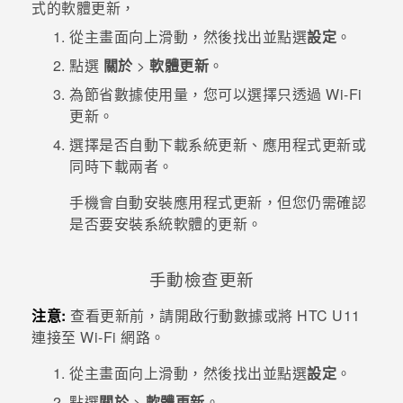
式的軟體更新，
從
主畫面
向上滑動，然後找出並點選
設定
。
點選
關於
>
軟體更新
。
為節省數據使用量，您可以選擇只透過
Wi-Fi
更新。
選擇是否自動下載系統更新、應用程式更新或
同時下載兩者。
手機會自動安裝應用程式更新，但您仍需確認
是否要安裝系統軟體的更新。
手動檢查更新
注意:
查看更新前，請開啟行動數據或將
HTC U11
連接至
Wi-Fi
網路。
從
主畫面
向上滑動，然後找出並點選
設定
。
點選
關於
>
軟體更新
。