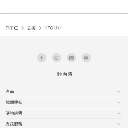
支援
HTC U11‎
台灣
快速入門手冊
產品
使用手冊
5G
相關連結
智慧型手機
HTC Research
購物說明
配件
購物須知
支援服務
VIVE