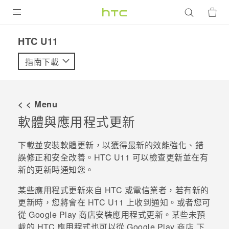
產品
HTC U11‎
VIVE
指南下載
G REIGNS
智慧型手機
< < Menu
配件
軟體與應用程式更新
VIVERSE
下載並安裝軟體更新，以獲得最新的效能強化、錯
誤修正和安全改善。
HTC U11
可以檢查更新並在有
優惠專區
新的更新時通知您。
焦點訊息
銷售門市
某些應用程式更新來自 HTC 或電信業者，若有新的
校園專案
更新時，您將會在
HTC U11
上收到通知。
或者您可
銷售通路
支援服務
從
Google Play 商店
安裝應用程式更新。某些未預
企業採購
載的 HTC 應用程式也可以從
Google Play 商店
下
VIVELAND