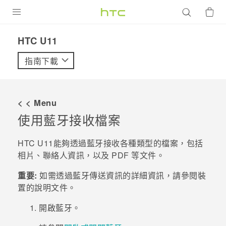
產品
HTC U11‎
VIVE
指南下載
G REIGNS
智慧型手機
< < Menu
配件
使用
藍牙
接收檔案
VIVERSE
HTC U11
能夠透過
藍牙
接收各種類型的檔案，包括
相片、聯絡人資訊，以及 PDF 等文件。
優惠專區
重要:
如需透過
藍牙
傳送資訊的詳細資訊，請參閱裝
焦點訊息
銷售門市
置的說明文件。
校園專案
銷售通路
支援服務
開啟
藍牙
。
企業採購
VIVELAND