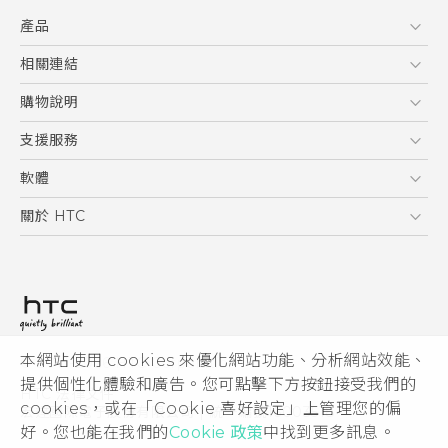
快速入門手冊
產品
使用手冊
5G
相關連結
智慧型手機
HTC Research
購物說明
配件
購物須知
支援服務
VIVE
訂單管理
到府收送維修服務
軟體
付款方式
服務中心資訊
應用程式
關於 HTC
售後服務
客戶服務佈告欄
手機功能
ESG
常見問題
產品有限保固說明
相機工具
新聞稿
HTC Sync Manager
投資人
加入 HTC
本網站使用 cookies 來優化網站功能、分析網站效能、
© 2011-2026 HTC Corporation
隱私權政策
提供個性化體驗和廣告。您可點擊下方按鈕接受我們的
HTC 法律文件
產品安全性
cookies，或在「Cookie 喜好設定」上管理您的偏
宏達國際電子股份有限公司 | 統一編號16003518
好。您也能在我們的
Cookie 政策
中找到更多訊息。
Cookie