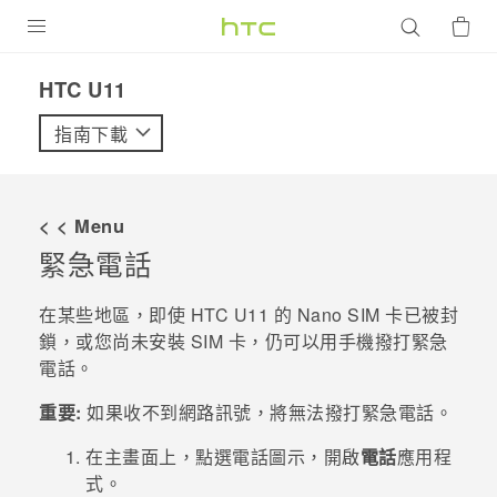
產品
HTC U11‎
VIVE
指南下載
G REIGNS
智慧型手機
< < Menu
配件
緊急電話
VIVERSE
在某些地區，即使
HTC U11
的
Nano SIM
卡已被封
鎖，或您尚未安裝 SIM 卡，仍可以用手機撥打緊急
優惠專區
電話。
焦點訊息
銷售門市
重要:
如果收不到網路訊號，將無法撥打緊急電話。
校園專案
銷售通路
支援服務
在
主畫面
上，點選電話圖示，開啟
電話
應用程
企業採購
式。
VIVELAND