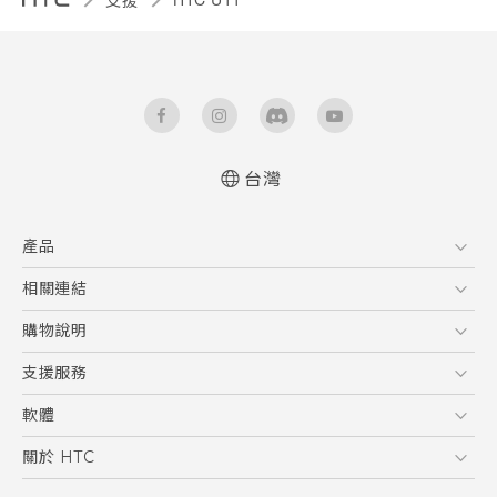
台灣
快速入門手冊
產品
使用手冊
5G
相關連結
智慧型手機
HTC Research
購物說明
配件
購物須知
支援服務
VIVE
訂單管理
到府收送維修服務
軟體
付款方式
服務中心資訊
應用程式
關於 HTC
售後服務
客戶服務佈告欄
手機功能
ESG