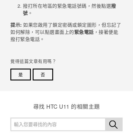
撥打所在地區的緊急電話號碼，然後點選
撥
登入
號
。
提示:
如果您啟用了鎖定密碼或鎖定圖形，但忘記了
如何解除，可以點選畫面上的
緊急電話
，接著便能
撥打緊急電話。
覺得這篇文章有用嗎？
是
否
感謝您！您的意見回報可協助他人查看最實用的資訊。
尋找 HTC U11 的相關主題