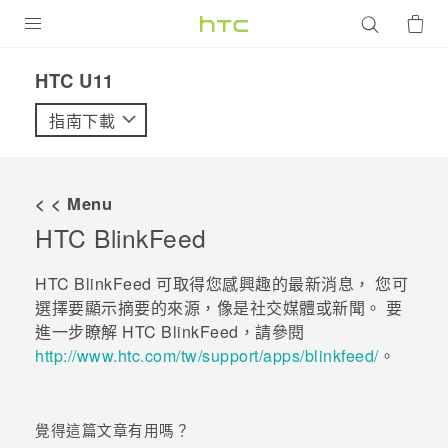
產品
HTC U11‎
VIVE
指南下載
G REIGNS
智慧型手機
< < Menu
配件
HTC BlinkFeed
VIVERSE
HTC BlinkFeed
可取得您感興趣的最新消息， 您可
選擇要顯示摘要的來源，像是社交媒體或新聞。 要
優惠專區
進一步瞭解
HTC BlinkFeed
，請參閱
http://www.htc.com/tw/support/apps/blinkfeed/
。
焦點訊息
銷售門市
校園專案
銷售通路
支援服務
覺得這篇文章有用嗎？
企業採購
VIVELAND