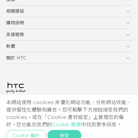
使用手冊
5G
相關連結
智慧型手機
HTC Research
購物說明
配件
購物須知
支援服務
VIVE
訂單管理
到府收送維修服務
軟體
付款方式
服務中心資訊
應用程式
關於 HTC
售後服務
客戶服務佈告欄
手機功能
ESG
常見問題
產品有限保固說明
相機工具
新聞稿
HTC Sync Manager
投資人
加入 HTC
本網站使用 cookies 來優化網站功能、分析網站效能、
© 2011-2026 HTC Corporation
隱私權政策
提供個性化體驗和廣告。您可點擊下方按鈕接受我們的
HTC 法律文件
產品安全性
cookies，或在「Cookie 喜好設定」上管理您的偏
宏達國際電子股份有限公司 | 統一編號16003518
好。您也能在我們的
Cookie 政策
中找到更多訊息。
Cookie
隱私聯絡:
Global-Privacy@htc.com
Security and Privacy Whitepaper
Cookie 偏好
接受