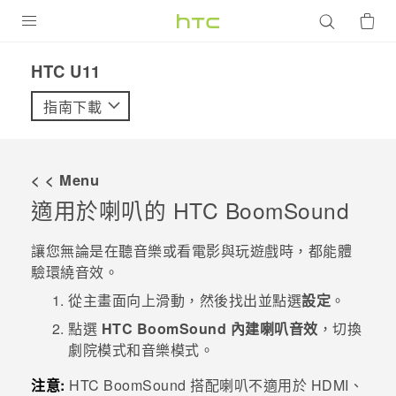
產品
HTC U11‎
VIVE
指南下載
G REIGNS
智慧型手機
< < Menu
配件
適用於喇叭的
HTC BoomSound
VIVERSE
讓您無論是在聽音樂或看電影與玩遊戲時，都能體
驗環繞音效。
優惠專區
從
主畫面
向上滑動，然後找出並點選
設定
。
焦點訊息
銷售門市
點選
HTC BoomSound 內建喇叭音效
，切換
校園專案
劇院模式和音樂模式。
銷售通路
支援服務
企業採購
注意:
HTC BoomSound
搭配喇叭不適用於 HDMI、
VIVELAND