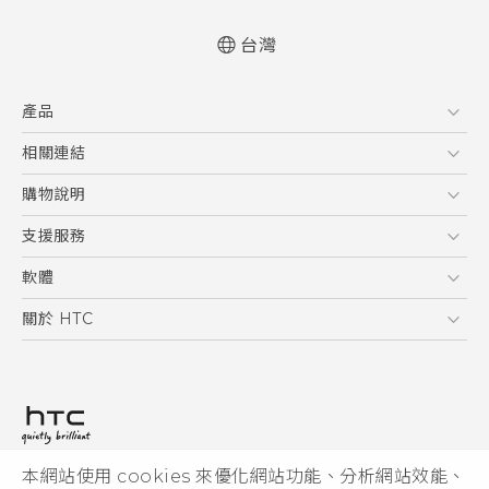
台灣
快速入門手冊
產品
使用手冊
5G
相關連結
智慧型手機
HTC Research
購物說明
配件
購物須知
支援服務
VIVE
訂單管理
到府收送維修服務
軟體
付款方式
服務中心資訊
應用程式
關於 HTC
售後服務
客戶服務佈告欄
手機功能
ESG
常見問題
產品有限保固說明
相機工具
新聞稿
HTC Sync Manager
投資人
加入 HTC
本網站使用 cookies 來優化網站功能、分析網站效能、
© 2011-2026 HTC Corporation