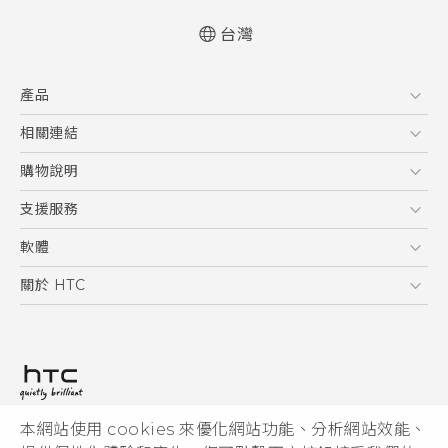
台灣
快速入門手冊
產品
使用手冊
5G
相關連結
智慧型手機
HTC Research
購物說明
配件
購物須知
支援服務
VIVE
訂單管理
到府收送維修服務
軟體
付款方式
服務中心資訊
應用程式
關於 HTC
售後服務
客戶服務佈告欄
手機功能
ESG
常見問題
產品有限保固說明
相機工具
新聞稿
HTC Sync Manager
投資人
加入 HTC
本網站使用 cookies 來優化網站功能、分析網站效能、
© 2011-2026 HTC Corporation
隱私權政策