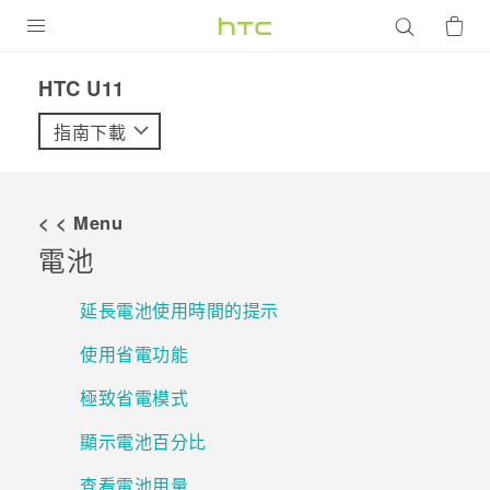
產品
HTC U11‎
VIVE
指南下載
G REIGNS
智慧型手機
< < Menu
配件
電池
VIVERSE
延長電池使用時間的提示
優惠專區
使用省電功能
焦點訊息
銷售門市
極致省電模式
校園專案
銷售通路
支援服務
顯示電池百分比
企業採購
查看電池用量
VIVELAND