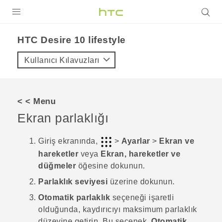
ÜRÜNLER
HTC Desire 10 lifestyle‎
VIVE
Kullanıcı Kılavuzları
G REIGNS
AKILLI TELEFONLAR
< < Menu
VIVERSE
Ekran parlaklığı
DESTEK
Giriş
ekranında,
>
Ayarlar
>
Ekran ve
hareketler
veya
Ekran, hareketler ve
düğmeler
öğesine dokunun.
Parlaklık seviyesi
üzerine dokunun.
Otomatik parlaklık
seçeneği işaretli
olduğunda, kaydırıcıyı maksimum parlaklık
düzeyine getirin.
Bu seçenek,
Otomatik