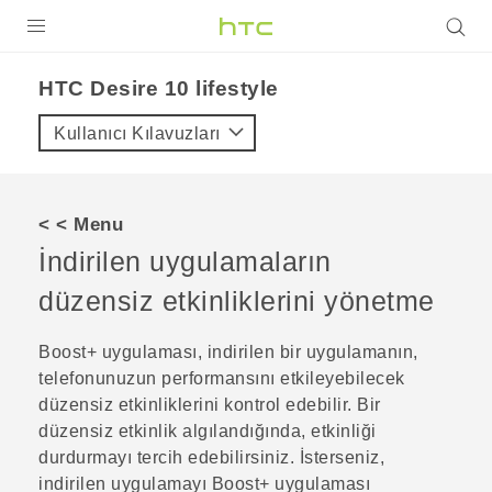
ÜRÜNLER
HTC Desire 10 lifestyle‎
VIVE
Kullanıcı Kılavuzları
G REIGNS
AKILLI TELEFONLAR
< < Menu
VIVERSE
İndirilen uygulamaların
düzensiz etkinliklerini yönetme
DESTEK
Boost+
uygulaması, indirilen bir uygulamanın,
telefonunuzun performansını etkileyebilecek
düzensiz etkinliklerini kontrol edebilir. Bir
düzensiz etkinlik algılandığında, etkinliği
durdurmayı tercih edebilirsiniz. İsterseniz,
indirilen uygulamayı
Boost+
uygulaması