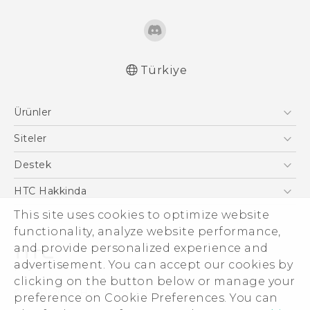
Türkiye
Türk - Pratik Baslama Kilavuzu
Ürünler
Türk - Kullanici Kilavuzu
Türk - Güvenlik ve düzenleme kılavuzu
Akıllı Telefonlar
Siteler
English - Quick start guide
5G
HTC Dev
Destek
English - User manual
VIVE
HTC Research
English - Safety and regulatory guide
Destek Merkezi
HTC Hakkinda
ESG
This site uses cookies to optimize website
functionality, analyze website performance,
Yatırımcı (İNGİLİZCE)
and provide personalized experience and
Gizlilik Politikası
advertisement. You can accept our cookies by
Ürün Güvenliği
clicking on the button below or manage your
© 2011-2026 HTC Corporation
preference on Cookie Preferences. You can
Cookie Preferences