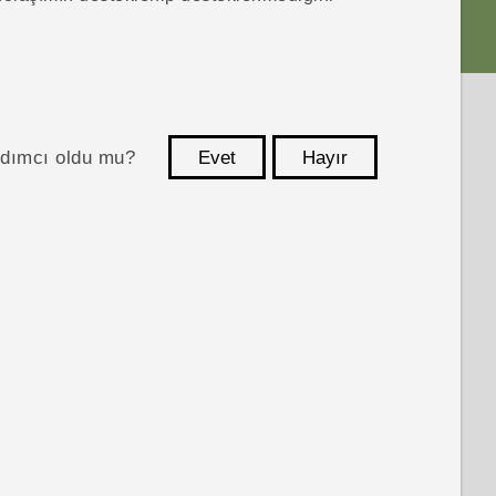
ardımcı oldu mu?
Evet
Hayır
teşekkür ederim!