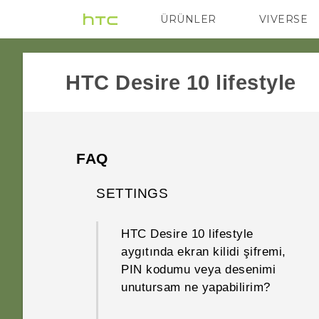
ÜRÜNLER
VIVERSE
VIVE
G REIGNS
HTC Desire 10 lifestyle‎
FAQ
SETTINGS
HTC Desire 10 lifestyle
aygıtında ekran kilidi şifremi,
PIN kodumu veya desenimi
unutursam ne yapabilirim?