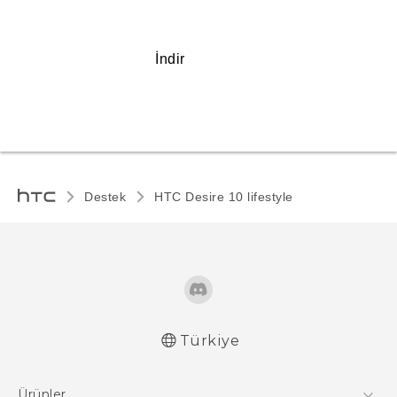
İndir
Destek
HTC Desire 10 lifestyle‎
Türkiye
Türk - Pratik Baslama Kilavuzu
Ürünler
Türk - Kullanici Kilavuzu