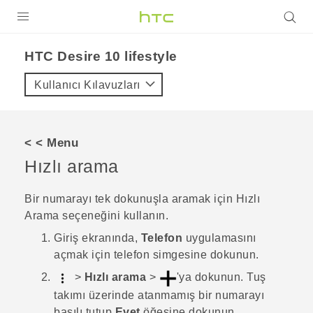
ÜRÜNLER
HTC Desire 10 lifestyle‎
VIVE
Kullanıcı Kılavuzları
G REIGNS
AKILLI TELEFONLAR
< < Menu
VIVERSE
Hızlı arama
DESTEK
Bir numarayı tek dokunuşla aramak için Hızlı
Arama seçeneğini kullanın.
Giriş
ekranında,
Telefon
uygulamasını
açmak için telefon simgesine dokunun.
>
Hızlı arama
>
'ya dokunun.
Tuş
takımı üzerinde atanmamış bir numarayı
basılı tutup
Evet
öğesine dokunun.