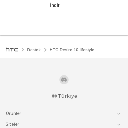
İndir
Destek
HTC Desire 10 lifestyle‎
Türkiye
Türk - Pratik Baslama Kilavuzu
Ürünler
Türk - Kullanici Kilavuzu
Türk - Güvenlik ve düzenleme kılavuzu
Akıllı Telefonlar
Siteler