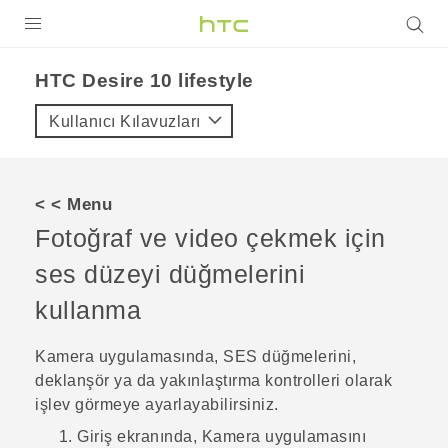
ÜRÜNLER
HTC Desire 10 lifestyle‎
VIVE
Kullanıcı Kılavuzları
G REIGNS
AKILLI TELEFONLAR
< < Menu
VIVERSE
Fotoğraf ve video çekmek için
ses düzeyi düğmelerini
DESTEK
kullanma
Kamera
uygulamasında,
SES
düğmelerini,
deklanşör ya da yakınlaştırma kontrolleri olarak
işlev görmeye ayarlayabilirsiniz.
Giriş
ekranında,
Kamera
uygulamasını