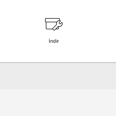
İndir
Türk - Pratik Baslama Kilavuzu
Türk - Kullanici Kilavuzu
Türk - Güvenlik ve düzenleme kılavuzu
English - Quick start guide