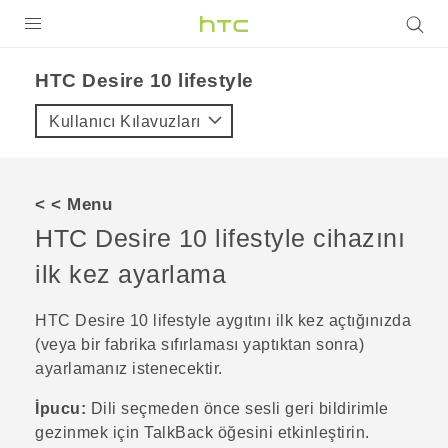
ÜRÜNLER
HTC Desire 10 lifestyle‎
VIVE
Kullanıcı Kılavuzları
G REIGNS
AKILLI TELEFONLAR
< < Menu
VIVERSE
HTC Desire 10 lifestyle
cihazını
ilk kez ayarlama
DESTEK
HTC Desire 10 lifestyle
aygıtını ilk kez açtığınızda
(veya bir fabrika sıfırlaması yaptıktan sonra)
ayarlamanız istenecektir.
İpucu:
Dili seçmeden önce sesli geri bildirimle
gezinmek için
TalkBack
öğesini etkinleştirin.