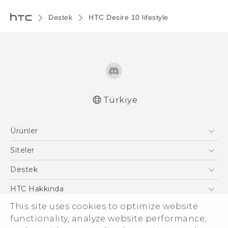
Destek
HTC Desire 10 lifestyle‎
Türkiye
Türk - Pratik Baslama Kilavuzu
Ürünler
Türk - Kullanici Kilavuzu
Türk - Güvenlik ve düzenleme kılavuzu
Akıllı Telefonlar
Siteler
English - Quick start guide
5G
HTC Dev
Destek
English - User manual
VIVE
HTC Research
English - Safety and regulatory guide
Destek Merkezi
HTC Hakkinda
This site uses cookies to optimize website
ESG
functionality, analyze website performance,
Yatırımcı (İNGİLİZCE)