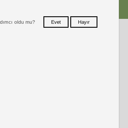
ardımcı oldu mu?
Evet
Hayır
teşekkür ederim!