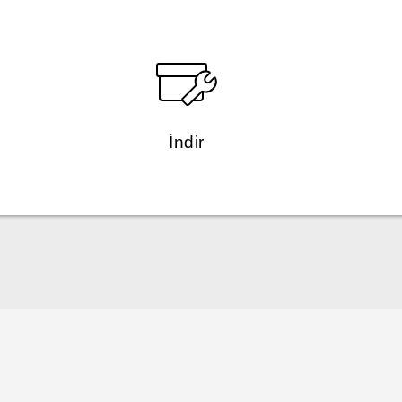
İndir
Türk - Pratik Baslama Kilavuzu
Türk - Kullanici Kilavuzu
Türk - Güvenlik ve düzenleme kılavuzu
English - Quick start guide