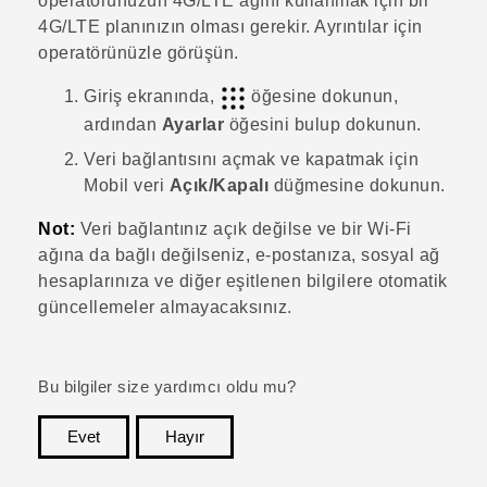
operatörünüzün 4G/
LTE
ağını kullanmak için bir
4G‍/
LTE
planınızın olması gerekir. Ayrıntılar için
operatörünüzle görüşün.
Giriş
ekranında,
öğesine dokunun,
ardından
Ayarlar
öğesini bulup dokunun.
Veri bağlantısını açmak ve kapatmak için
Mobil veri
Açık/Kapalı
düğmesine dokunun.
Not:
Veri bağlantınız açık değilse ve bir
Wi‍-Fi
ağına da bağlı değilseniz, e-postanıza, sosyal ağ
hesaplarınıza ve diğer eşitlenen bilgilere otomatik
güncellemeler almayacaksınız.
Bu bilgiler size yardımcı oldu mu?
Evet
Hayır
teşekkür ederim!