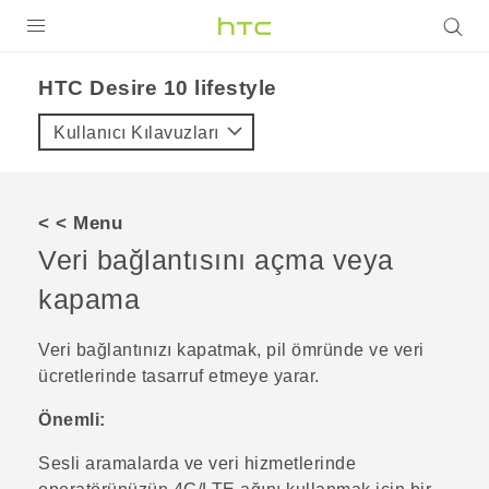
ÜRÜNLER
HTC Desire 10 lifestyle‎
VIVE
Kullanıcı Kılavuzları
G REIGNS
AKILLI TELEFONLAR
< < Menu
VIVERSE
Veri bağlantısını açma veya
kapama
DESTEK
Veri bağlantınızı kapatmak, pil ömründe ve veri
ücretlerinde tasarruf etmeye yarar.
Önemli:
Sesli aramalarda ve veri hizmetlerinde