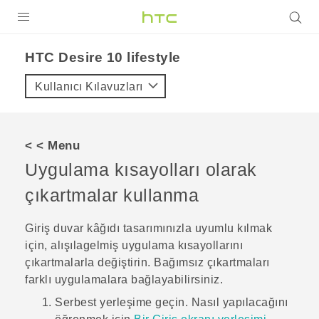
ÜRÜNLER
HTC Desire 10 lifestyle‎
VIVE
Kullanıcı Kılavuzları
G REIGNS
AKILLI TELEFONLAR
< < Menu
VIVERSE
Uygulama kısayolları olarak
çıkartmalar kullanma
DESTEK
Giriş duvar kâğıdı tasarımınızla uyumlu kılmak
için, alışılagelmiş uygulama kısayollarını
çıkartmalarla değiştirin. Bağımsız çıkartmaları
farklı uygulamalara bağlayabilirsiniz.
Serbest
yerleşime geçin.
Nasıl yapılacağını