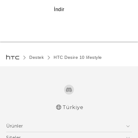
İndir
Destek
HTC Desire 10 lifestyle‎
Türkiye
Türk - Pratik Baslama Kilavuzu
Ürünler
Türk - Kullanici Kilavuzu
Türk - Güvenlik ve düzenleme kılavuzu
Akıllı Telefonlar
Siteler