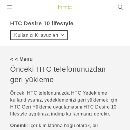
ÜRÜNLER
HTC Desire 10 lifestyle‎
VIVE
Kullanıcı Kılavuzları
G REIGNS
AKILLI TELEFONLAR
< < Menu
VIVERSE
Önceki HTC telefonunuzdan
geri yükleme
DESTEK
Önceki HTC telefonunuzda
HTC Yedekleme
kullandıysanız, yedeklemenizi geri yüklemek için
HTC Geri Yükleme
uygulamasını
HTC Desire 10
lifestyle
aygıtınıza indirip kullanmanız gerekir.
Önemli:
İçerik miktarına bağlı olarak, bir