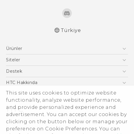
Türkiye
Türk - Pratik Baslama Kilavuzu
Ürünler
Türk - Kullanici Kilavuzu
Türk - Güvenlik ve düzenleme kılavuzu
Akıllı Telefonlar
Siteler
English - Quick start guide
5G
HTC Dev
Destek
English - User manual
VIVE
HTC Research
English - Safety and regulatory guide
Destek Merkezi
HTC Hakkinda
This site uses cookies to optimize website
ESG
functionality, analyze website performance,
Yatırımcı (İNGİLİZCE)
and provide personalized experience and
Gizlilik Politikası
advertisement. You can accept our cookies by
Ürün Güvenliği
clicking on the button below or manage your
© 2011-2026 HTC Corporation
preference on Cookie Preferences. You can
Cookie Preferences