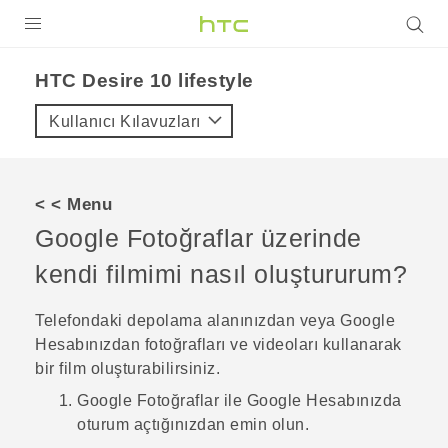
ÜRÜNLER
HTC Desire 10 lifestyle‎
VIVE
Kullanıcı Kılavuzları
G REIGNS
AKILLI TELEFONLAR
< < Menu
VIVERSE
Google Fotoğraflar
üzerinde
kendi filmimi nasıl oluştururum?
DESTEK
Telefondaki depolama alanınızdan veya
Google
Hesabınızdan fotoğrafları ve videoları kullanarak
bir film oluşturabilirsiniz.
Google Fotoğraflar
ile
Google
Hesabınızda
oturum açtığınızdan emin olun.