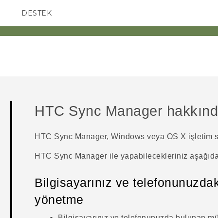
DESTEK
AKILLI TELEFONLAR
HTC Sync Manager
hakkın
HTC Sync Manager
,
Windows
veya
OS X
işletim s
HTC Sync Manager
ile yapabilecekleriniz aşağıda
Bilgisayarınız ve telefonunuzd
yönetme
Bilgisayarınız ve telefonunuzda bulunan müz