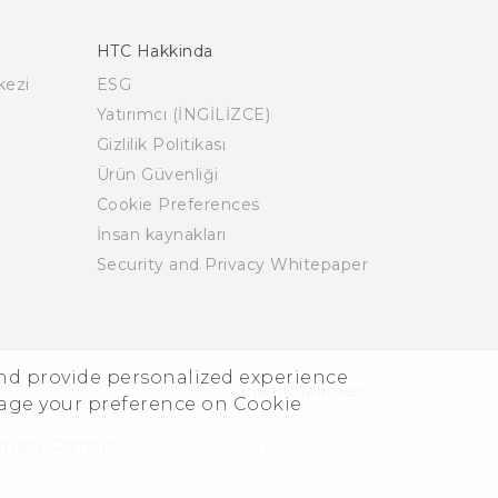
HTC Hakkinda
kezi
ESG
Yatırımcı (İNGİLİZCE)
Gizlilik Politikası
Ürün Güvenliği
Cookie Preferences
İnsan kaynakları
Security and Privacy Whitepaper
and provide personalized experience
 2011-2026 HTC Corporation
Hukuk Terimleri
nage your preference on Cookie
rivacy Contact:
Global-Privacy@htc.com