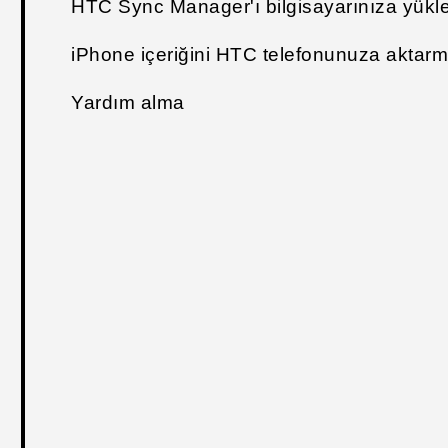
HTC Sync Manager'ı bilgisayarınıza yük
iPhone içeriğini HTC telefonunuza aktar
Yardım alma