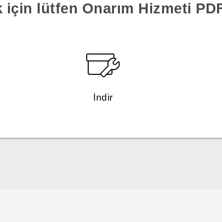
k için lütfen Onarım Hizmeti PDF'
İndir
Türk - Pratik Baslama Kilavuzu
Türk - Kullanici Kilavuzu
Türk - Güvenlik ve düzenleme kılavuzu