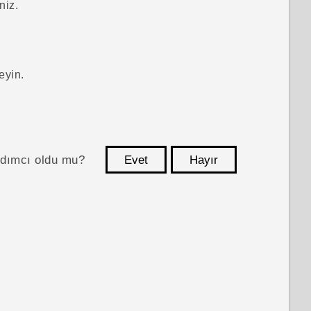
niz.
eyin.
ardımcı oldu mu?
Evet
Hayır
teşekkür ederim!