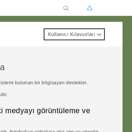
Kullanıcı Kılavuzları
da
istemi bulunan bir bilgisayarı destekler.
dır.
aki medyayı görüntüleme ve
ik, fotoğraf ve videolara göz atın ve yönetin.