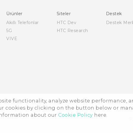
English - Quick start guide
English - User manual
Ürünler
Siteler
Destek
English - Safety and regulatory guide
Akıllı Telefonlar
HTC Dev
Destek Mer
5G
HTC Research
VIVE
ebsite functionality, analyze website performance, 
©
ur cookies by clicking on the button below or ma
 information about our
Cookie Policy
here.
P