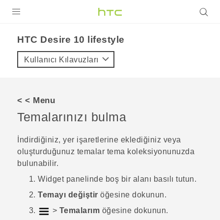
ÜRÜNLER
HTC Desire 10 lifestyle‎
VIVE
Kullanıcı Kılavuzları
G REIGNS
AKILLI TELEFONLAR
< < Menu
VIVERSE
Temalarınızı bulma
DESTEK
İndirdiğiniz, yer işaretlerine eklediğiniz veya
oluşturduğunuz temalar tema koleksiyonunuzda
bulunabilir.
Widget panelinde boş bir alanı basılı tutun.
Temayı değiştir
öğesine dokunun.
>
Temalarım
öğesine dokunun.