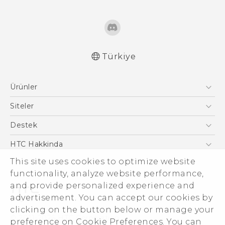
Türkiye
Türk - Pratik Baslama Kilavuzu
Ürünler
Türk - Kullanici Kilavuzu
Türk - Güvenlik ve düzenleme kılavuzu
Akıllı Telefonlar
Siteler
English - Quick start guide
5G
HTC Dev
Destek
English - User manual
VIVE
HTC Research
English - Safety and regulatory guide
Destek Merkezi
HTC Hakkinda
ESG
This site uses cookies to optimize website
functionality, analyze website performance,
Yatırımcı (İNGİLİZCE)
and provide personalized experience and
Gizlilik Politikası
advertisement. You can accept our cookies by
Ürün Güvenliği
clicking on the button below or manage your
© 2011-2026 HTC Corporation
preference on Cookie Preferences. You can
Cookie Preferences