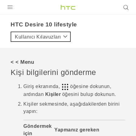
ÜRÜNLER
HTC Desire 10 lifestyle‎
VIVE
Kullanıcı Kılavuzları
G REIGNS
AKILLI TELEFONLAR
< < Menu
VIVERSE
Kişi bilgilerini gönderme
DESTEK
Giriş
ekranında,
öğesine dokunun,
ardından
Kişiler
öğesini bulup dokunun.
Kişiler
sekmesinde, aşağıdakilerden birini
yapın:
Göndermek
Yapmanız gereken
için