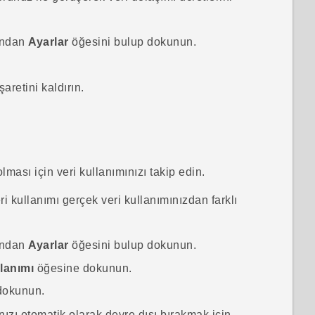
ından
Ayarlar
öğesini bulup dokunun.
aretini kaldırın.
ması için veri kullanımınızı takip edin.
i kullanımı gerçek veri kullanımınızdan farklı
ından
Ayarlar
öğesini bulup dokunun.
llanımı
öğesine dokunun.
dokunun.
nızı otomatik olarak devre dışı bırakmak için