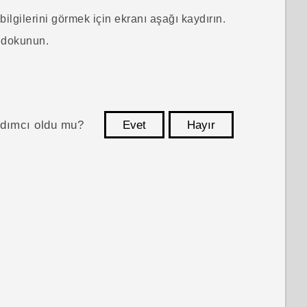
bilgilerini görmek için ekranı aşağı kaydırın.
 dokunun.
ardımcı oldu mu?
Evet
Hayır
teşekkür ederim!