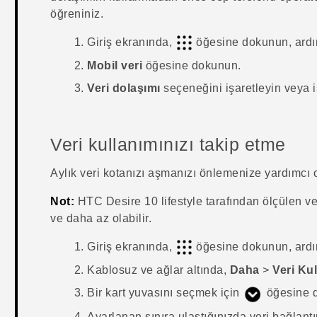
öğreniniz.
Giriş
ekranında,
öğesine dokunun, ard
Mobil veri
öğesine dokunun.
Veri dolaşımı
seçeneğini işaretleyin veya iş
Veri kullanımınızı takip etme
Aylık veri kotanızı aşmanızı önlemenize yardımcı ol
Not:
HTC Desire 10 lifestyle
tarafından ölçülen ver
ve daha az olabilir.
Giriş
ekranında,
öğesine dokunun, ard
Kablosuz ve ağlar
altında,
Daha
>
Veri Ku
Bir kart yuvasını seçmek için
öğesine 
Ayarlanan sınıra ulaştığınızda veri bağlantı