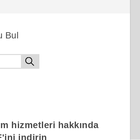
u Bul
rım hizmetleri hakkında
ini indirin