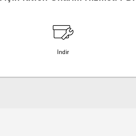
İndir
Türk - Pratik Baslama Kilavuzu
Türk - Kullanici Kilavuzu
Türk - Güvenlik ve düzenleme kılavuzu
English - Quick start guide