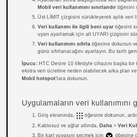
Mobil veri kullanımını sınırlandır
öğesini 
Üst LİMİT çizgisini sürükleyerek aylık veri l
Veri kullanımı ile ilgili beni uyar
öğesini se
uyarı ayarlamak için alt UYARI çizgisini sü
Veri kullanımını sıfırla
öğesine dokunun ve
günü sıfırlanacağını ayarlayın.
Bu tarih gen
İpucu:
HTC Desire 10 lifestyle
cihazını başka bir 
ekstra veri ücretine neden olabilecek arka plan ve
Mobil hotspot
'lara dokunun.
Uygulamaların veri kullanımını 
Giriş
ekranında,
öğesine dokunun, ard
Kablosuz ve ağlar
altında,
Daha
>
Veri Ku
Bir kart yuvasını seçmek için
öğesine 