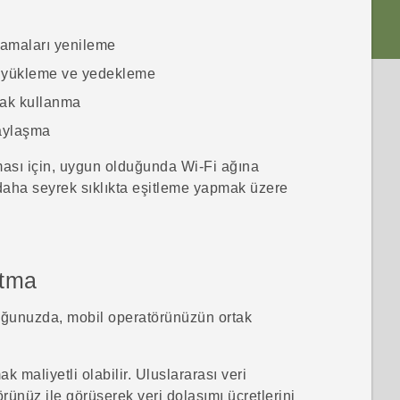
lamaları yenileme
a yükleme ve yedekleme
rak kullanma
paylaşma
ması için, uygun olduğunda
Wi‍-Fi
ağına
 daha seyrek sıklıkta eşitleme yapmak üzere
atma
uğunuzda, mobil operatörünüzün ortak
 maliyetli olabilir. Uluslararası veri
ünüz ile görüşerek veri dolaşımı ücretlerini