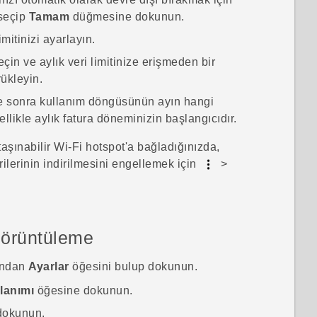
seçip
Tamam
düğmesine dokunun.
imitinizi ayarlayın.
çin ve aylık veri limitinize erişmeden bir
rükleyin.
 sonra kullanım döngüsünün ayın hangi
ellikle aylık fatura döneminizin başlangıcıdır.
taşınabilir
Wi‍-Fi
hotspot'a bağladığınızda,
rilerinin indirilmesini engellemek için
>
görüntüleme
ından
Ayarlar
öğesini bulup dokunun.
llanımı
öğesine dokunun.
dokunun.