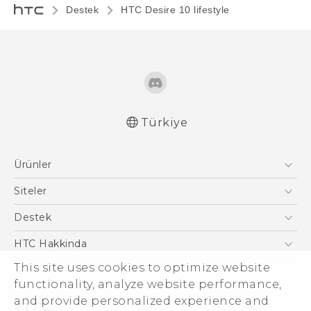
Destek
HTC Desire 10 lifestyle‎
Türkiye
Türk - Pratik Baslama Kilavuzu
Ürünler
Türk - Kullanici Kilavuzu
Türk - Güvenlik ve düzenleme kılavuzu
Akıllı Telefonlar
Siteler
English - Quick start guide
5G
HTC Dev
Destek
English - User manual
VIVE
HTC Research
English - Safety and regulatory guide
Destek Merkezi
HTC Hakkinda
This site uses cookies to optimize website
ESG
functionality, analyze website performance,
Yatırımcı (İNGİLİZCE)
and provide personalized experience and
Gizlilik Politikası