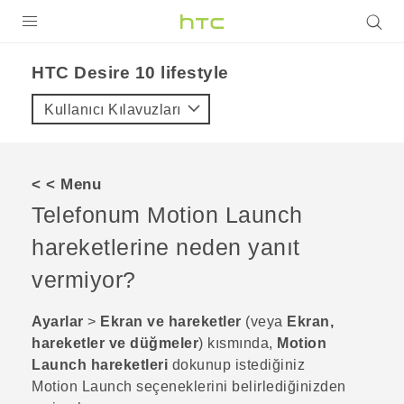
ÜRÜNLER
HTC Desire 10 lifestyle‎
VIVE
Kullanıcı Kılavuzları
G REIGNS
AKILLI TELEFONLAR
< < Menu
VIVERSE
Telefonum
Motion Launch
hareketlerine neden yanıt
DESTEK
vermiyor?
Ayarlar
>
Ekran ve hareketler
(veya
Ekran,
hareketler ve düğmeler
) kısmında,
Motion
Launch hareketleri
dokunup istediğiniz
Motion Launch
seçeneklerini belirlediğinizden