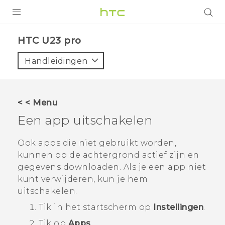
PRODUCTEN
HTC U23 pro‎
VIVE
Handleidingen
G REIGNS
TELEFOONS
< < Menu
ACCESSOIRES
Een app uitschakelen
AANBIEDINGEN
Ook apps die niet gebruikt worden,
kunnen op de achtergrond actief zijn en
HTC Club
SUPPORT
gegevens downloaden. Als je een app niet
HTC-apparaten & -accessoires
kunt verwijderen, kun je hem
VIVERSE
uitschakelen.
Aanmelden
Tik in het
startscherm
op
Instellingen
.
Tik op
Apps
.