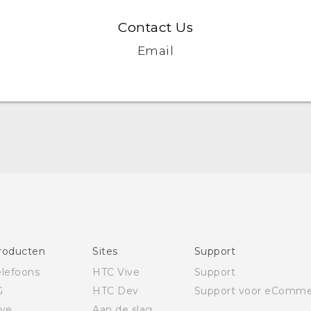
Contact Us
Email
Quick start guide
Gebruikershandleiding
Gids voor veiligheid en wettelijke voorschriften
roducten
Sites
Support
elefoons
HTC Vive
Support
G
HTC Dev
Support voor eComme
ive
Aan de slag