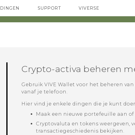
EDINGEN
SUPPORT
VIVERSE
 Club
TELEFOONS
HTC-apparaten & -accessoires
ACCESSOIRES
Crypto-activa beheren 
Gebruik
VIVE Wallet
voor het beheren van j
vanaf je telefoon.
Hier vind je enkele dingen die je kunt do
Maak een nieuwe portefeuille aan of 
Cryptovaluta en tokens weergeven, v
transactiegeschiedenis bekijken.