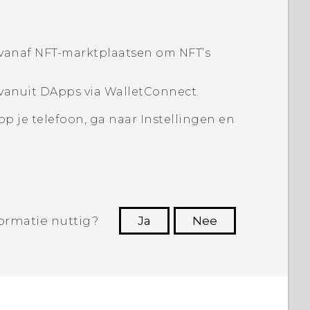
 vanaf NFT-marktplaatsen om NFT’s
 vanuit DApps via WalletConnect.
op je telefoon, ga naar Instellingen en
ormatie nuttig?
Ja
Nee
Dankuwel!