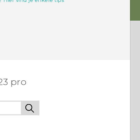
ier vind je enkele tips
23 pro