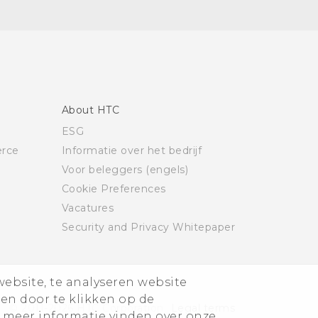
About HTC
ESG
rce
Informatie over het bedrijf
Voor beleggers (engels)
Cookie Preferences
Vacatures
Security and Privacy Whitepaper
website, te analyseren website
ren door te klikken op de
© 2011-2026 HTC Corporation
Legal terms
 meer informatie vinden over onze