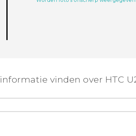
Worden foto's onscherp weergegeven? H
informatie vinden over HTC U