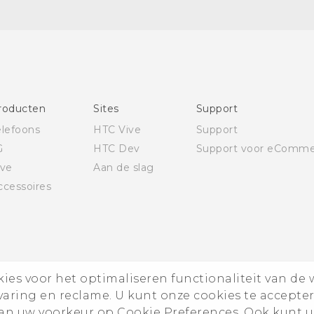
Quick start guide
Gebruikershandleiding
Gids voor veiligheid en wettelijke voorschriften
roducten
Sites
Support
elefoons
HTC Vive
Support
G
HTC Dev
Support voor eComme
ive
Aan de slag
ccessoires
es voor het optimaliseren functionaliteit van de 
rvaring en reclame. U kunt onze cookies te accepte
n uw voorkeur op Cookie Preferences. Ook kunt u