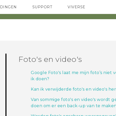
EDINGEN
SUPPORT
VIVERSE
 Club
TELEFOONS
HTC-apparaten & -accessoires
ACCESSOIRES
Foto's en video's
Google Foto's laat me mijn foto’s niet
ik doen?
Kan ik verwijderde foto's en video's he
Van sommige foto's en video's wordt 
doen om er een back-up van te maken 