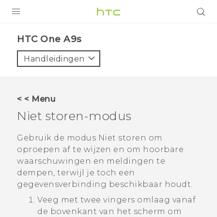
PRODUCTEN
HTC One A9s‎
VIVE
Handleidingen
G REIGNS
TELEFOONS
< < Menu
ACCESSOIRES
Niet storen-modus
AANBIEDINGEN
Gebruik de modus Niet storen om
oproepen af te wijzen en om hoorbare
HTC Club
SUPPORT
waarschuwingen en meldingen te
HTC-apparaten & -accessoires
dempen, terwijl je toch een
VIVERSE
gegevensverbinding beschikbaar houdt.
Aanmelden
Veeg met twee vingers omlaag vanaf
de bovenkant van het scherm om