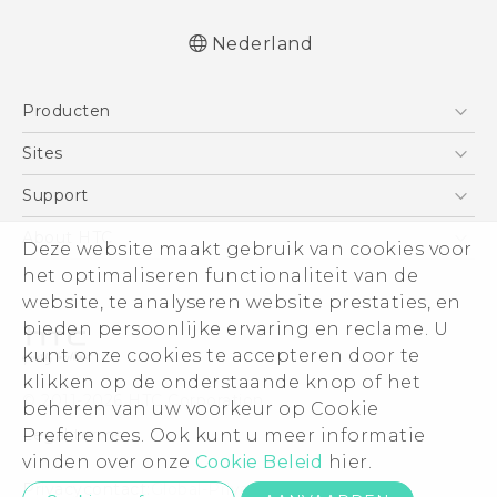
Nederland
Nederlands - Quick start guide
Producten
Nederlands - Gebruikershandleiding
Nederlands - Gids voor veiligheid en
Telefoons
Sites
wettelijke voorschriften
5G
HTC Vive
Support
Deutsch - Schnellstart
Vive
Deutsch - Benutzerhandbuch
HTC Dev
Support
About HTC
Deze website maakt gebruik van cookies voor
Accessoires
Deutsch - Informationen zur Sicherheit und
Aan de slag
Support voor eCommerce
ESG
het optimaliseren functionaliteit van de
behördliche Bestimmungen
website, te analyseren website prestaties, en
English - Quick start guide
Informatie over het bedrijf
bieden persoonlijke ervaring en reclame. U
English - User manual
Voor beleggers (engels)
kunt onze cookies te accepteren door te
English - Safety and regulatory guide
Cookie Preferences
klikken op de onderstaande knop of het
© 2011-2026 HTC Corporation
beheren van uw voorkeur op Cookie
Vacatures
Legal terms
Preferences. Ook kunt u meer informatie
Security and Privacy Whitepaper
vinden over onze
Cookie Beleid
hier.
Privacycontact:
Global-Privacy@htc.com