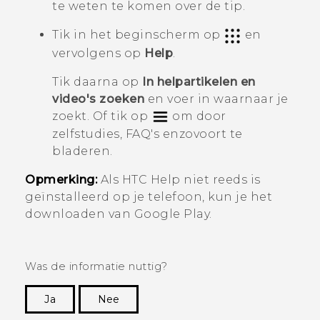
te weten te komen over de tip.
Tik in het beginscherm op
en
vervolgens op
Help
.
Tik daarna op
In helpartikelen en
video's zoeken
en voer in waarnaar je
zoekt. Of tik op
om door
zelfstudies, FAQ's enzovoort te
bladeren.
Opmerking:
Als HTC
Help
niet reeds is
geïnstalleerd op je telefoon, kun je het
downloaden van
Google Play
.
Was de informatie nuttig?
Ja
Nee