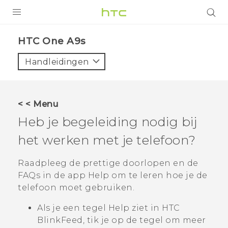
PRODUCTEN
HTC One A9s‎
VIVE
Handleidingen
G REIGNS
TELEFOONS
< < Menu
ACCESSOIRES
Heb je begeleiding nodig bij
AANBIEDINGEN
het werken met je telefoon?
HTC Club
SUPPORT
Raadpleeg de prettige doorlopen en de
FAQs in de app
Help
om te leren hoe je de
HTC-apparaten & -accessoires
VIVERSE
telefoon moet gebruiken.
Aanmelden
Als je een tegel
Help
ziet in
HTC
BlinkFeed
, tik je op de tegel om meer