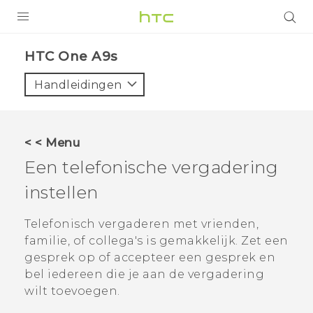
PRODUCTEN
HTC One A9s‎
VIVE
Handleidingen
G REIGNS
TELEFOONS
< < Menu
ACCESSOIRES
Een telefonische vergadering
AANBIEDINGEN
instellen
HTC Club
SUPPORT
Telefonisch vergaderen met vrienden,
familie, of collega's is gemakkelijk. Zet een
HTC-apparaten & -accessoires
VIVERSE
gesprek op of accepteer een gesprek en
bel iedereen die je aan de vergadering
Aanmelden
wilt toevoegen.