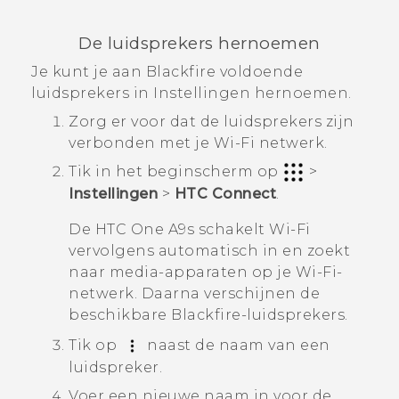
De luidsprekers hernoemen
Je kunt je aan
Blackfire
voldoende
luidsprekers in Instellingen hernoemen.
Zorg er voor dat de luidsprekers zijn
verbonden met je
Wi‍-Fi
netwerk.
Tik in het
beginscherm
op
>
Instellingen
>
HTC Connect
.
De
HTC One A9s
schakelt
Wi‍-Fi
vervolgens automatisch in en zoekt
naar media-apparaten op je
Wi‍-Fi
-
netwerk. Daarna verschijnen de
beschikbare
Blackfire
-luidsprekers.
Tik op
naast de naam van een
luidspreker.
Voer een nieuwe naam in voor de