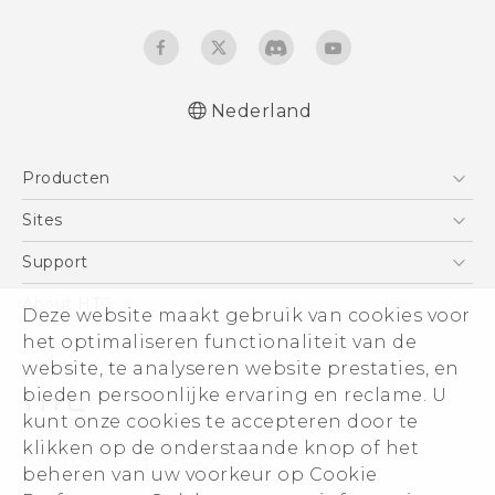
Nederland
Nederlands - Quick start guide
Producten
Nederlands - Gebruikershandleiding
Nederlands - Gids voor veiligheid en
Telefoons
Sites
wettelijke voorschriften
5G
HTC Vive
Support
Deutsch - Schnellstart
Vive
Deutsch - Benutzerhandbuch
HTC Dev
Support
About HTC
Deze website maakt gebruik van cookies voor
Accessoires
Deutsch - Informationen zur Sicherheit und
Aan de slag
Support voor eCommerce
het optimaliseren functionaliteit van de
ESG
behördliche Bestimmungen
website, te analyseren website prestaties, en
English - Quick start guide
Informatie over het bedrijf
bieden persoonlijke ervaring en reclame. U
English - User manual
Voor beleggers (engels)
kunt onze cookies te accepteren door te
English - Safety and regulatory guide
Cookie Preferences
klikken op de onderstaande knop of het
© 2011-2026 HTC Corporation
beheren van uw voorkeur op Cookie
Vacatures