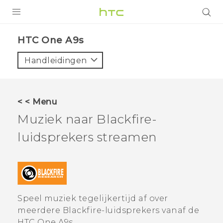
PRODUCTEN
HTC One A9s‎
VIVE
Handleidingen
G REIGNS
TELEFOONS
< < Menu
ACCESSOIRES
Muziek naar
Blackfire
-
AANBIEDINGEN
luidsprekers streamen
HTC Club
SUPPORT
HTC-apparaten & -accessoires
VIVERSE
Speel muziek tegelijkertijd af over
Aanmelden
meerdere
Blackfire
-luidsprekers vanaf de
HTC One A9s
.