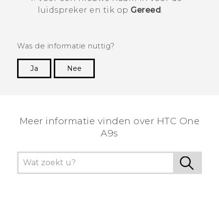
luidspreker en tik op
Gereed
.
Was de informatie nuttig?
Ja
Nee
Dankuwel!
Meer informatie vinden over HTC One
A9s