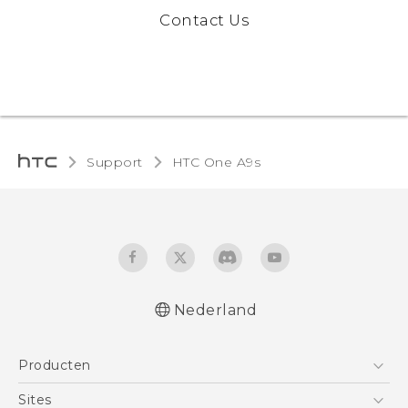
Contact Us
Support
HTC One A9s‎
Nederland
Nederlands - Quick start guide
Producten
Nederlands - Gebruikershandleiding
Nederlands - Gids voor veiligheid en
Telefoons
Sites