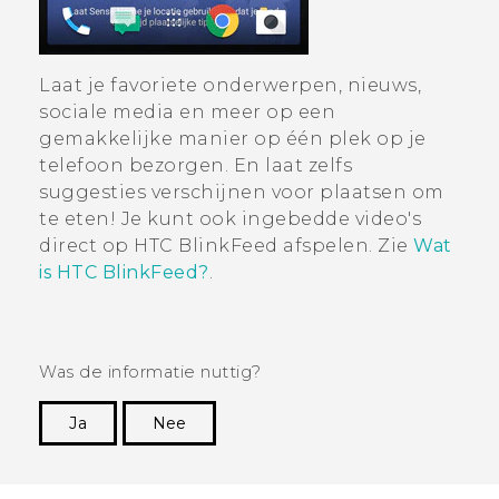
Laat je favoriete onderwerpen, nieuws,
sociale media en meer op een
gemakkelijke manier op één plek op je
telefoon bezorgen.
En laat zelfs
suggesties verschijnen voor plaatsen om
te eten!
Je kunt ook ingebedde video's
direct op
HTC BlinkFeed
afspelen. Zie
Wat
is HTC BlinkFeed?
.
Was de informatie nuttig?
Ja
Nee
Dankuwel!