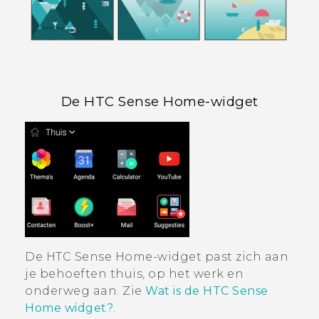
De
HTC Sense
Home-widget
De
HTC Sense
Home-widget past zich aan
je behoeften thuis, op het werk en
onderweg aan. Zie
Wat is de HTC Sense
Home widget?
.