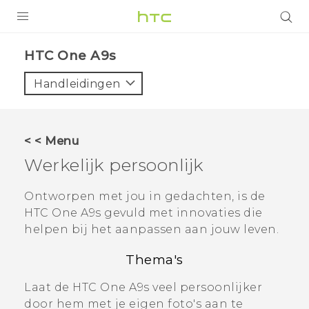
PRODUCTEN
HTC One A9s‎
VIVE
Handleidingen
G REIGNS
TELEFOONS
< < Menu
ACCESSOIRES
Werkelijk persoonlijk
AANBIEDINGEN
Ontworpen met jou in gedachten, is de
HTC One A9s
gevuld met innovaties die
HTC Club
SUPPORT
helpen bij het aanpassen aan jouw leven.
HTC-apparaten & -accessoires
VIVERSE
Thema's
Aanmelden
Laat de
HTC One A9s
veel persoonlijker
door hem met je eigen foto's aan te