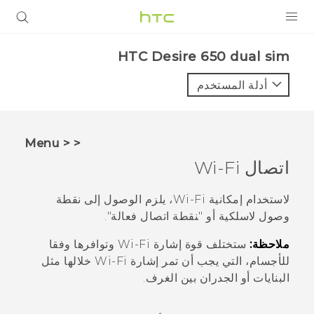
المنتجات
HTC Desire 650 dual sim‎
VIVE
أدلة المستخدم
G REIGNS
أجهزة الهواتف الذكية
< < Menu
VIVERSE
اتصال
Wi‍-Fi
البرامج + التطبيقات
لاستخدام إمكانية
Wi‍-Fi
، يلزم الوصول إلى نقطة
وصول لاسلكية أو "‍نقطة اتصال فعالة"‍.
الدعم
ملاحظة:
ستختلف قوة إشارة
Wi‍-Fi
وتوافرها وفقا
أجهزة HTC والملحقات
للأجسام، التي يجب أن تمر إشارة
Wi‍-Fi
خلالها مثل
البنايات أو الجدران بين الغرف.