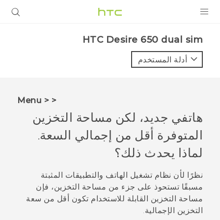
المنتجات
HTC Desire 650 dual sim‎
VIVE
أدلة المستخدم
G REIGNS
أجهزة الهواتف الذكية
< < Menu
VIVERSE
هاتفي جديد، لكن مساحة التخزين
المتوفرة أقل من إجمالي السعة.
البرامج + التطبيقات
لماذا يحدث ذلك؟
الدعم
نظرًا لأن نظام تشغيل الهاتف والتطبيقات المثبتة
أجهزة HTC والملحقات
مسبقًا تستحوذ على جزء من مساحة التخزين، فإن
مساحة التخزين القابلة للاستخدام تكون أقل من سعة
التخزين الإجمالية.