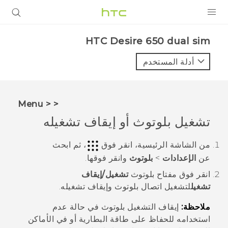
المنتجات
HTC Desire 650 dual sim‎
VIVE
أدلة المستخدم
G REIGNS
أجهزة الهواتف الذكية
< < Menu
VIVERSE
تشغيل
بلوتوث
أو إيقاف تشغيله
البرامج + التطبيقات
من
الشاشة الرئيسية
، انقر فوق
، ثم ابحث
عن
الإعدادات
>
بلوتوث
وانقر فوقها.
الدعم
انقر فوق مفتاح
بلوتوث
تشغيل/إيقاف
أجهزة HTC والملحقات
تشغيل
لتشغيل اتصال
بلوتوث
وإيقاف تشغيله.
ملاحظة:
إيقاف التشغيل
بلوتوث
في حالة عدم
استخدامه للحفاظ على طاقة البطارية أو في الأماكن